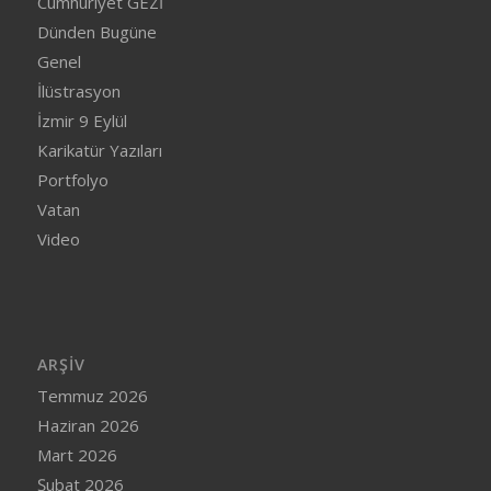
Cumhuriyet GEZİ
Dünden Bugüne
Genel
İlüstrasyon
İzmir 9 Eylül
Karikatür Yazıları
Portfolyo
Vatan
Video
ARŞIV
Temmuz 2026
Haziran 2026
Mart 2026
Şubat 2026