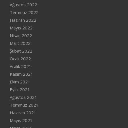
Ağustos 2022
Temmuz 2022
Haziran 2022
Mayıs 2022
Nisan 2022
Mart 2022
Şubat 2022
Ocak 2022
Aralık 2021
Kasım 2021
Ekim 2021
Eylül 2021
Ağustos 2021
Temmuz 2021
Haziran 2021
Mayıs 2021
Nisan 2021