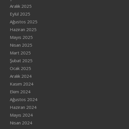
Aralık 2025
Eylül 2025
Ağustos 2025
Haziran 2025
Mayıs 2025
Nisan 2025
Mart 2025
Şubat 2025
Ocak 2025
Aralık 2024
Kasım 2024
Ekim 2024
Ağustos 2024
Haziran 2024
Mayıs 2024
Nisan 2024