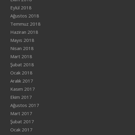
Eylül 2018
Ağustos 2018
Temmuz 2018
Haziran 2018
Mayıs 2018
Nisan 2018
Mart 2018
Şubat 2018
Ocak 2018
Aralık 2017
Kasım 2017
Ekim 2017
Ağustos 2017
Mart 2017
Şubat 2017
Ocak 2017