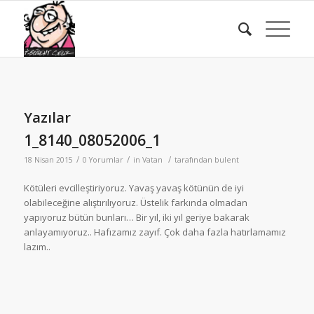
Yazılar
1_8140_08052006_1
/
/
/
18 Nisan 2015
0 Yorumlar
in
Vatan
tarafından
bulent
Kötüleri evcilleştiriyoruz. Yavaş yavaş kötünün de iyi
olabileceğine alıştırılıyoruz. Üstelik farkında olmadan
yapıyoruz bütün bunları… Bir yıl, iki yıl geriye bakarak
anlayamıyoruz.. Hafızamız zayıf. Çok daha fazla hatırlamamız
lazım..