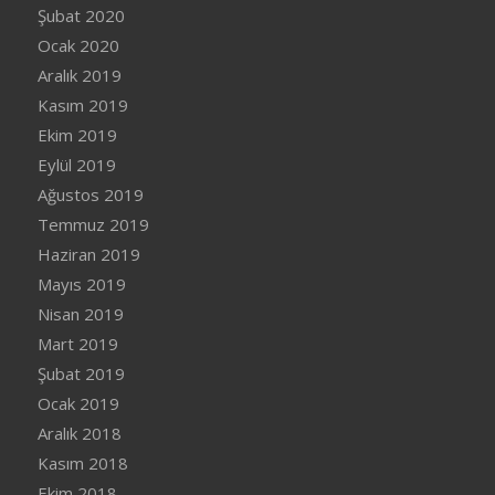
Şubat 2020
Ocak 2020
Aralık 2019
Kasım 2019
Ekim 2019
Eylül 2019
Ağustos 2019
Temmuz 2019
Haziran 2019
Mayıs 2019
Nisan 2019
Mart 2019
Şubat 2019
Ocak 2019
Aralık 2018
Kasım 2018
Ekim 2018