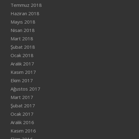
Temmuz 2018
Haziran 2018
Mayıs 2018
Nisan 2018
Mart 2018
Şubat 2018
Ocak 2018
Aralık 2017
Kasım 2017
Ekim 2017
Ağustos 2017
Mart 2017
Şubat 2017
Ocak 2017
Aralık 2016
Kasım 2016
Ekim 2016