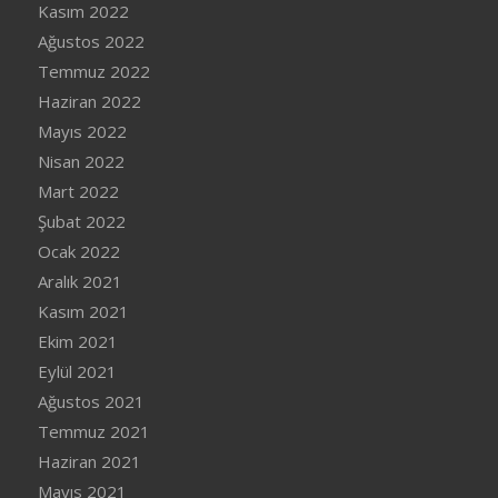
Kasım 2022
Ağustos 2022
Temmuz 2022
Haziran 2022
Mayıs 2022
Nisan 2022
Mart 2022
Şubat 2022
Ocak 2022
Aralık 2021
Kasım 2021
Ekim 2021
Eylül 2021
Ağustos 2021
Temmuz 2021
Haziran 2021
Mayıs 2021