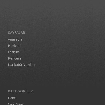
SAYFALAR
Anasayfa
Hakkında
İletişim
Pencere
Karikatür Yazıları
KATEGORILER
Bant
Canlı Yayın