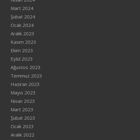
Mart 2024
Şubat 2024
Ocak 2024
Aralık 2023
Kasım 2023
Ekim 2023
Eylül 2023
Ağustos 2023
Temmuz 2023
Haziran 2023
Mayıs 2023
Nisan 2023
Mart 2023
Şubat 2023
Ocak 2023
Aralık 2022