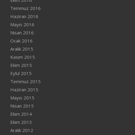
Temmuz 2016
Haziran 2016
Mayıs 2016
Nisan 2016
Ocak 2016
Aralık 2015
Kasım 2015
Ekim 2015
Eylül 2015
Temmuz 2015
Haziran 2015
Mayıs 2015
Nisan 2015
Ekim 2014
Ekim 2013
Aralık 2012