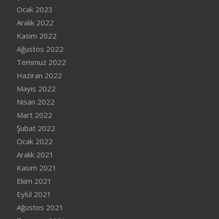
Ocak 2023
Aralık 2022
Kasım 2022
Ağustos 2022
Temmuz 2022
Haziran 2022
Mayıs 2022
Nisan 2022
Mart 2022
Şubat 2022
Ocak 2022
Aralık 2021
Kasım 2021
Ekim 2021
Eylül 2021
Ağustos 2021