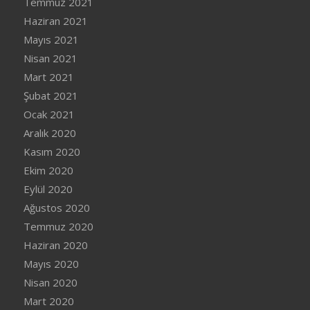
Temmuz 2021
Haziran 2021
Mayıs 2021
Nisan 2021
Mart 2021
Şubat 2021
Ocak 2021
Aralık 2020
Kasım 2020
Ekim 2020
Eylül 2020
Ağustos 2020
Temmuz 2020
Haziran 2020
Mayıs 2020
Nisan 2020
Mart 2020