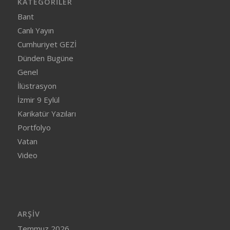
KATEGORILER
Bant
Canlı Yayın
Cumhuriyet GEZİ
Dünden Bugüne
Genel
İlüstrasyon
İzmir 9 Eylül
Karikatür Yazıları
Portfolyo
Vatan
Video
ARŞIV
Temmuz 2026