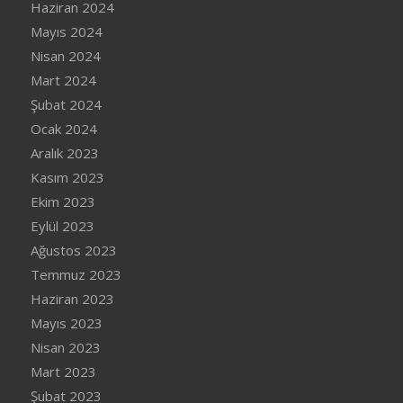
Haziran 2024
Mayıs 2024
Nisan 2024
Mart 2024
Şubat 2024
Ocak 2024
Aralık 2023
Kasım 2023
Ekim 2023
Eylül 2023
Ağustos 2023
Temmuz 2023
Haziran 2023
Mayıs 2023
Nisan 2023
Mart 2023
Şubat 2023