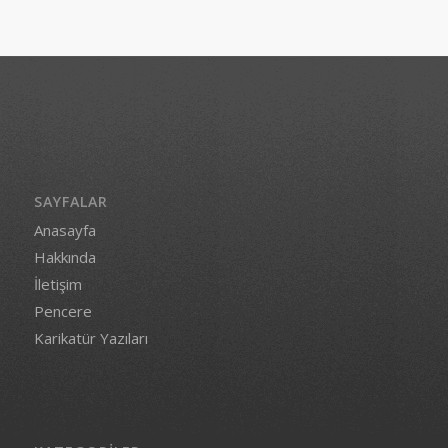
SAYFALAR
Anasayfa
Hakkında
İletişim
Pencere
Karikatür Yazıları