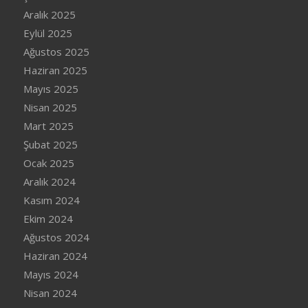
Aralık 2025
Eylül 2025
Ağustos 2025
Haziran 2025
Mayıs 2025
Nisan 2025
Mart 2025
Şubat 2025
Ocak 2025
Aralık 2024
Kasım 2024
Ekim 2024
Ağustos 2024
Haziran 2024
Mayıs 2024
Nisan 2024