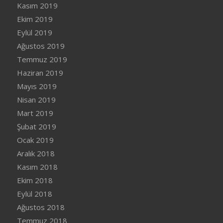
Kasım 2019
Ekim 2019
Eylül 2019
Ağustos 2019
Temmuz 2019
Haziran 2019
Mayıs 2019
Nisan 2019
Mart 2019
Şubat 2019
Ocak 2019
Aralık 2018
Kasım 2018
Ekim 2018
Eylül 2018
Ağustos 2018
Temmuz 2018