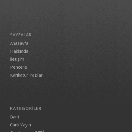
SAYFALAR
Anasayfa
Hakkında
İletişim
Pencere
Karikatür Yazıları
KATEGORILER
Bant
Canlı Yayın