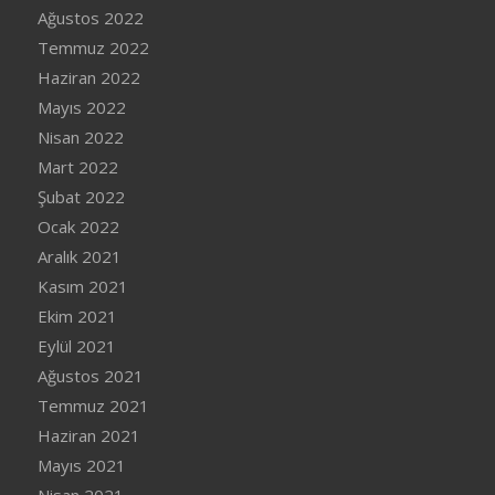
Ağustos 2022
Temmuz 2022
Haziran 2022
Mayıs 2022
Nisan 2022
Mart 2022
Şubat 2022
Ocak 2022
Aralık 2021
Kasım 2021
Ekim 2021
Eylül 2021
Ağustos 2021
Temmuz 2021
Haziran 2021
Mayıs 2021
Nisan 2021