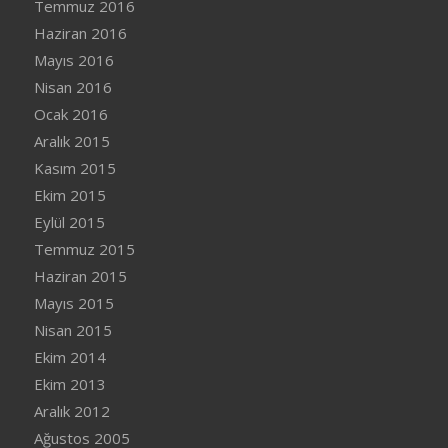
Temmuz 2016
Haziran 2016
Mayıs 2016
Nisan 2016
Ocak 2016
Aralık 2015
Kasım 2015
Ekim 2015
Eylül 2015
Temmuz 2015
Haziran 2015
Mayıs 2015
Nisan 2015
Ekim 2014
Ekim 2013
Aralık 2012
Ağustos 2005