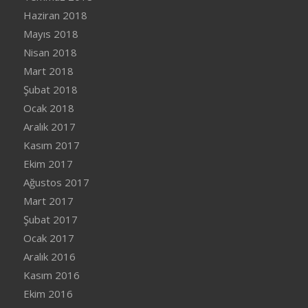
Haziran 2018
Mayıs 2018
Nisan 2018
Mart 2018
Şubat 2018
Ocak 2018
Aralık 2017
Kasım 2017
Ekim 2017
Ağustos 2017
Mart 2017
Şubat 2017
Ocak 2017
Aralık 2016
Kasım 2016
Ekim 2016