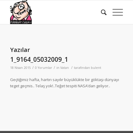
Yazılar
1_9164_05032009_1
/
/
/
18 Nisan 2015
0 Yorumlar
in
Vatan
tarafından
bulent
Geçtiğimiz hafta, hartırı sayılır büyüklükte bir göktaşı dünyayı
teget geçmis.. Telaş yok!..Teğet tespiti NASA’dan geliyor..