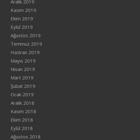
Aralık 2019
Kasım 2019
Ekim 2019
Eylül 2019
Ağustos 2019
Temmuz 2019
Haziran 2019
Mayıs 2019
Nisan 2019
Mart 2019
Şubat 2019
Ocak 2019
Aralık 2018
Kasım 2018
Ekim 2018
Eylül 2018
Ağustos 2018