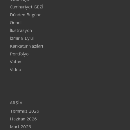
Cumhuriyet GEZİ
Dünden Bugüne
Genel
İlüstrasyon
İzmir 9 Eylül
Karikatür Yazıları
Portfolyo
Vatan
Video
ARŞIV
Temmuz 2026
Haziran 2026
Mart 2026