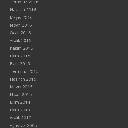
Temmuz 2016
Haziran 2016
Mayıs 2016
Nisan 2016
Ocak 2016
Aralık 2015
Kasım 2015
Ekim 2015
Eylül 2015
Temmuz 2015
Haziran 2015
Mayıs 2015
Nisan 2015
Ekim 2014
Ekim 2013
Aralık 2012
Ağustos 2005