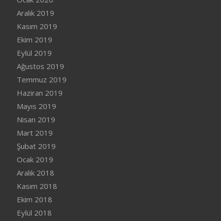
Aralık 2019
Kasım 2019
Ekim 2019
Eylül 2019
Ağustos 2019
Temmuz 2019
Haziran 2019
Mayıs 2019
Nisan 2019
Mart 2019
Şubat 2019
Ocak 2019
Aralık 2018
Kasım 2018
Ekim 2018
Eylül 2018