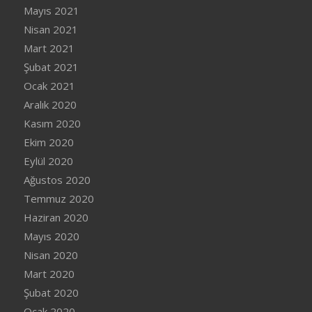
Mayıs 2021
Nisan 2021
Mart 2021
Şubat 2021
Ocak 2021
Aralık 2020
Kasım 2020
Ekim 2020
Eylül 2020
Ağustos 2020
Temmuz 2020
Haziran 2020
Mayıs 2020
Nisan 2020
Mart 2020
Şubat 2020
Ocak 2020