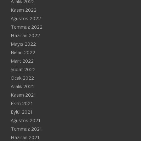
Aralık 2022
Kasım 2022
Ağustos 2022
Temmuz 2022
Haziran 2022
Mayıs 2022
Nisan 2022
Mart 2022
Şubat 2022
Ocak 2022
Aralık 2021
Kasım 2021
Ekim 2021
Eylül 2021
Ağustos 2021
Temmuz 2021
Haziran 2021