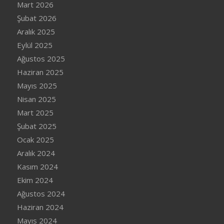
Mart 2026
Şubat 2026
Aralık 2025
Eylül 2025
Ağustos 2025
Haziran 2025
Mayıs 2025
Nisan 2025
Mart 2025
Şubat 2025
Ocak 2025
Aralık 2024
Kasım 2024
Ekim 2024
Ağustos 2024
Haziran 2024
Mayıs 2024