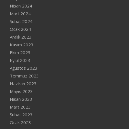
Nisan 2024
Mart 2024
Şubat 2024
Ocak 2024
Aralık 2023
Kasım 2023
Ekim 2023
Eylül 2023
Ağustos 2023
Temmuz 2023
Haziran 2023
Mayıs 2023
Nisan 2023
Mart 2023
Şubat 2023
Ocak 2023