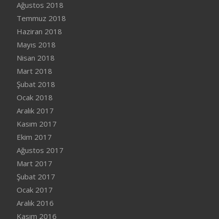
Ağustos 2018
Temmuz 2018
Haziran 2018
Mayıs 2018
Nisan 2018
Mart 2018
Şubat 2018
Ocak 2018
Aralık 2017
Kasım 2017
Ekim 2017
Ağustos 2017
Mart 2017
Şubat 2017
Ocak 2017
Aralık 2016
Kasım 2016