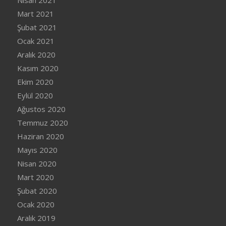
Mart 2021
Şubat 2021
Ocak 2021
Aralık 2020
Kasım 2020
Ekim 2020
Eylül 2020
Ağustos 2020
Temmuz 2020
Haziran 2020
Mayıs 2020
Nisan 2020
Mart 2020
Şubat 2020
Ocak 2020
Aralık 2019