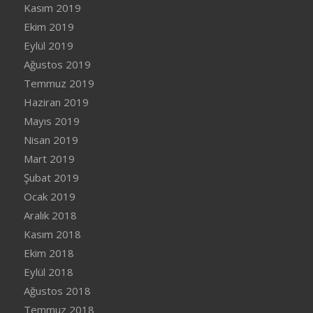
Kasım 2019
Ekim 2019
Eylül 2019
Ağustos 2019
Temmuz 2019
Haziran 2019
Mayıs 2019
Nisan 2019
Mart 2019
Şubat 2019
Ocak 2019
Aralık 2018
Kasım 2018
Ekim 2018
Eylül 2018
Ağustos 2018
Temmuz 2018