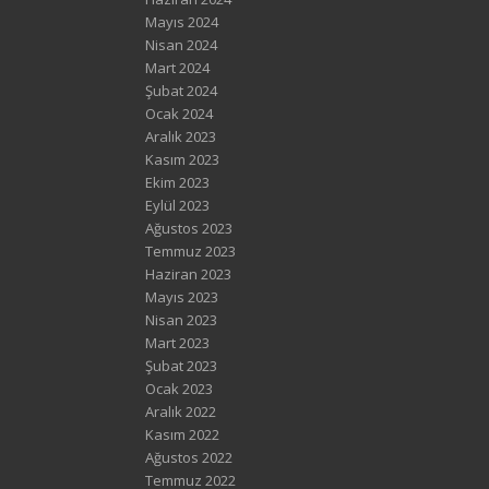
Mayıs 2024
Nisan 2024
Mart 2024
Şubat 2024
Ocak 2024
Aralık 2023
Kasım 2023
Ekim 2023
Eylül 2023
Ağustos 2023
Temmuz 2023
Haziran 2023
Mayıs 2023
Nisan 2023
Mart 2023
Şubat 2023
Ocak 2023
Aralık 2022
Kasım 2022
Ağustos 2022
Temmuz 2022