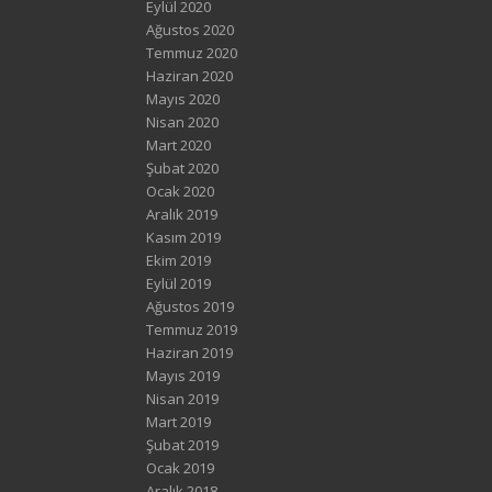
Eylül 2020
Ağustos 2020
Temmuz 2020
Haziran 2020
Mayıs 2020
Nisan 2020
Mart 2020
Şubat 2020
Ocak 2020
Aralık 2019
Kasım 2019
Ekim 2019
Eylül 2019
Ağustos 2019
Temmuz 2019
Haziran 2019
Mayıs 2019
Nisan 2019
Mart 2019
Şubat 2019
Ocak 2019
Aralık 2018