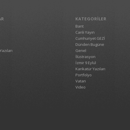
AR
KATEGORILER
Bant
Canlı Yayın
Cumhuriyet GEZİ
Dünden Bugüne
Yazıları
Genel
İlüstrasyon
İzmir 9 Eylül
Karikatür Yazıları
Portfolyo
Vatan
Video