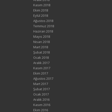
Kasım 2018
Ekim 2018
Eylül 2018
Ağustos 2018
Temmuz 2018
Haziran 2018
Mayıs 2018
Nisan 2018
Mart 2018
Şubat 2018
Ocak 2018
Aralık 2017
Kasım 2017
Ekim 2017
Ağustos 2017
Mart 2017
Şubat 2017
Ocak 2017
Aralık 2016
Kasım 2016
Ekim 2016