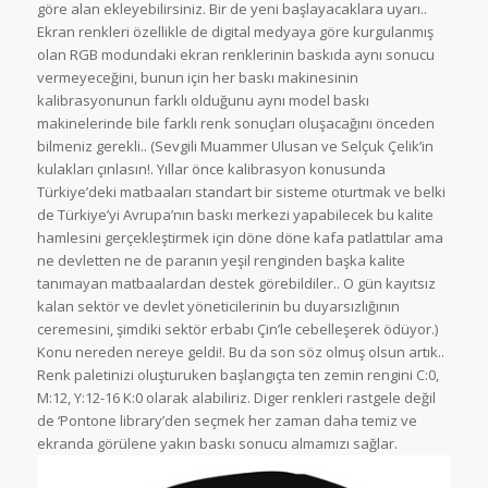
göre alan ekleyebilirsiniz. Bir de yeni başlayacaklara uyarı..
Ekran renkleri özellikle de digital medyaya göre kurgulanmış
olan RGB modundaki ekran renklerinin baskıda aynı sonucu
vermeyeceğini, bunun için her baskı makinesinin
kalibrasyonunun farklı olduğunu aynı model baskı
makinelerinde bile farklı renk sonuçları oluşacağını önceden
bilmeniz gerekli.. (Sevgili Muammer Ulusan ve Selçuk Çelik’in
kulakları çınlasın!. Yıllar önce kalibrasyon konusunda
Türkiye’deki matbaaları standart bir sisteme oturtmak ve belki
de Türkiye’yi Avrupa’nın baskı merkezi yapabilecek bu kalite
hamlesini gerçekleştirmek için döne döne kafa patlattılar ama
ne devletten ne de paranın yeşil renginden başka kalite
tanımayan matbaalardan destek görebildiler.. O gün kayıtsız
kalan sektör ve devlet yöneticilerinin bu duyarsızlığının
ceremesini, şimdiki sektör erbabı Çin’le cebelleşerek ödüyor.)
Konu nereden nereye geldi!. Bu da son söz olmuş olsun artık..
Renk paletinizi oluşturuken başlangıçta ten zemin rengini C:0,
M:12, Y:12-16 K:0 olarak alabiliriz. Diger renkleri rastgele değil
de ‘Pontone library’den seçmek her zaman daha temiz ve
ekranda görülene yakın baskı sonucu almamızı sağlar.