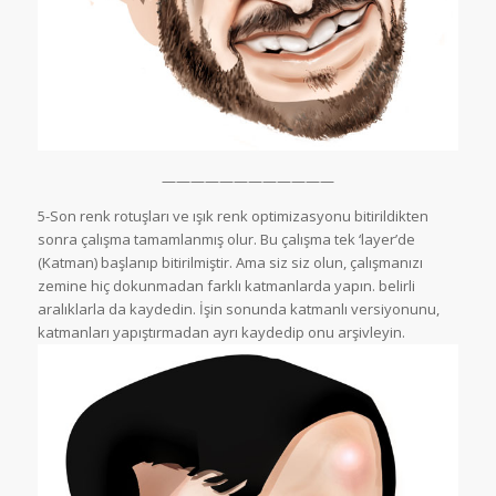
————————————
5-Son renk rotuşları ve ışık renk optimizasyonu bitirildikten
sonra çalışma tamamlanmış olur. Bu çalışma tek ‘layer’de
(Katman) başlanıp bitirilmiştir. Ama siz siz olun, çalışmanızı
zemine hiç dokunmadan farklı katmanlarda yapın. belirli
aralıklarla da kaydedin. İşin sonunda katmanlı versiyonunu,
katmanları yapıştırmadan ayrı kaydedip onu arşivleyin.