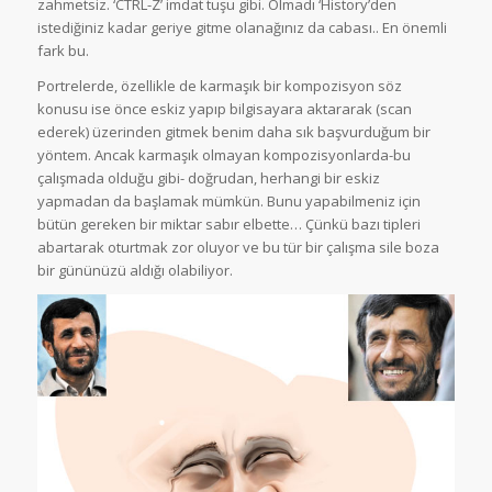
zahmetsiz. ‘CTRL-Z’ imdat tuşu gibi. Olmadı ‘History’den
istediğiniz kadar geriye gitme olanağınız da cabası.. En önemli
fark bu.
Portrelerde, özellikle de karmaşık bir kompozisyon söz
konusu ise önce eskiz yapıp bilgisayara aktararak (scan
ederek) üzerinden gitmek benim daha sık başvurduğum bir
yöntem. Ancak karmaşık olmayan kompozisyonlarda-bu
çalışmada olduğu gibi- doğrudan, herhangi bir eskiz
yapmadan da başlamak mümkün. Bunu yapabilmeniz için
bütün gereken bir miktar sabır elbette… Çünkü bazı tipleri
abartarak oturtmak zor oluyor ve bu tür bir çalışma sile boza
bir gününüzü aldığı olabiliyor.