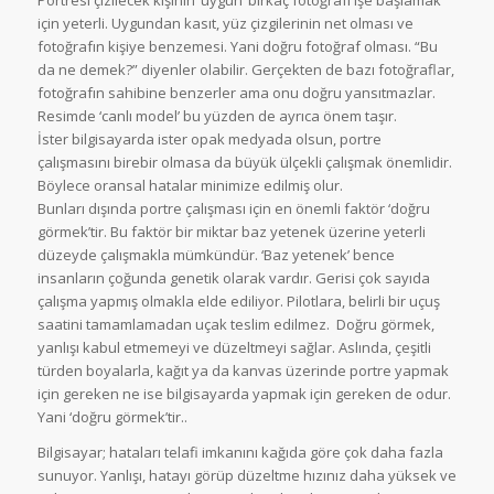
Portresi çizilecek kişinin ‘uygun’ birkaç fotoğrafı işe başlamak
için yeterli. Uygundan kasıt, yüz çizgilerinin net olması ve
fotoğrafın kişiye benzemesi. Yani doğru fotoğraf olması. “Bu
da ne demek?” diyenler olabilir. Gerçekten de bazı fotoğraflar,
fotoğrafın sahibine benzerler ama onu doğru yansıtmazlar.
Resimde ‘canlı model’ bu yüzden de ayrıca önem taşır.
İster bilgisayarda ister opak medyada olsun, portre
çalışmasını birebir olmasa da büyük ülçekli çalışmak önemlidir.
Böylece oransal hatalar minimize edilmiş olur.
Bunları dışında portre çalışması için en önemli faktör ‘doğru
görmek’tir. Bu faktör bir miktar baz yetenek üzerine yeterli
düzeyde çalışmakla mümkündür. ‘Baz yetenek’ bence
insanların çoğunda genetik olarak vardır. Gerisi çok sayıda
çalışma yapmış olmakla elde ediliyor. Pilotlara, belirli bir uçuş
saatini tamamlamadan uçak teslim edilmez. Doğru görmek,
yanlışı kabul etmemeyi ve düzeltmeyi sağlar. Aslında, çeşitli
türden boyalarla, kağıt ya da kanvas üzerinde portre yapmak
için gereken ne ise bilgisayarda yapmak için gereken de odur.
Yani ‘doğru görmek’tir..
Bilgisayar; hataları telafi imkanını kağıda göre çok daha fazla
sunuyor. Yanlışı, hatayı görüp düzeltme hızınız daha yüksek ve