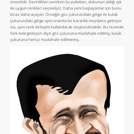
önemlidir. Derinlikleri verirken bu paletten, dokunun aldığı ışık
ile uygun renkleri seçmeliyiz. Daha yeni başlayanlar için bunu
biraz daha açayım. Örneğin göz çukurundaki gölge ile kulak
çukurundaki gölge aynı oranda bir karanlık meydana getiriyor
ise, aynı renk birleşimi kullanılarak oluşturulmalıdır. Bu resimde
fark belirginleşsin diye göz çukuruna müdahale edilmiş, kulak
çukuruna henüz müdahale edilmemiş.