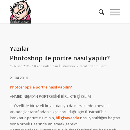
Yazılar
Photoshop ile portre nasıl yapılır?
/
/
/
18 Nisan 2015
0 Yorumlar
in
İlüstrasyon
tarafından
bulent
21.04.2016
Photoshop ile portre nasıl yapılır?
AHMEDINEJAD’IN PORTRESİNİ BİRLİKTE ÇİZELİM
1- Özellikle biraz eli fırça tutan ya da merak eden hevesli
arkadaşlar tarafından sıkça sorulduğu için illüstratif bir
karikatür-portre çiziminin,
bilgisayarda
nasıl yapıldığını baştan
sona örnek üzerinde anlatmak gerekti..