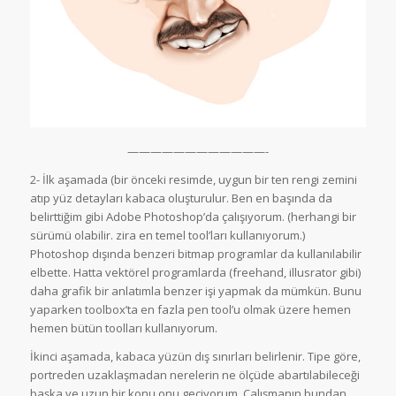
————————————-
2- İlk aşamada (bir önceki resimde, uygun bir ten rengi zemini
atıp yüz detayları kabaca oluşturulur. Ben en başında da
belirttiğim gibi Adobe Photoshop’da çalışıyorum. (herhangi bir
sürümü olabilir. zira en temel tool’ları kullanıyorum.)
Photoshop dışında benzeri bitmap programlar da kullanılabilir
elbette. Hatta vektörel programlarda (freehand, illusrator gibi)
daha grafik bir anlatımla benzer işi yapmak da mümkün. Bunu
yaparken toolbox’ta en fazla pen tool’u olmak üzere hemen
hemen bütün toolları kullanıyorum.
İkinci aşamada, kabaca yüzün dış sınırları belirlenir. Tipe göre,
portreden uzaklaşmadan nerelerin ne ölçüde abartılabileceği
başka ve uzun bir konu onu geçiyorum. Çalışmanın bundan