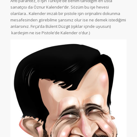
Anti parantez, o işin Türkiye’de benim tanıdığım en usta
sanatçısı da Öznur Kalender’dir. Sözüm bu işe hevesi
olanlara.. Kalender imzalı bir pistole işin orijinalini dokunma
mesafesinden görebilme şansınız olur ise ne demek istediğimi
anlarsınız. Fırça’da Bülent Düzgit (ışıklar içinde uyusun)
kardeşim ne ise Pistole’de Kalender o’dur.)