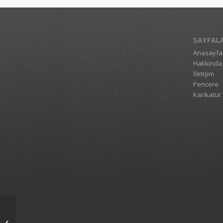
SAYFAL
Anasayfa
Hakkında
İletişim
Pencere
Karikatür 
1_2197_09092008_1