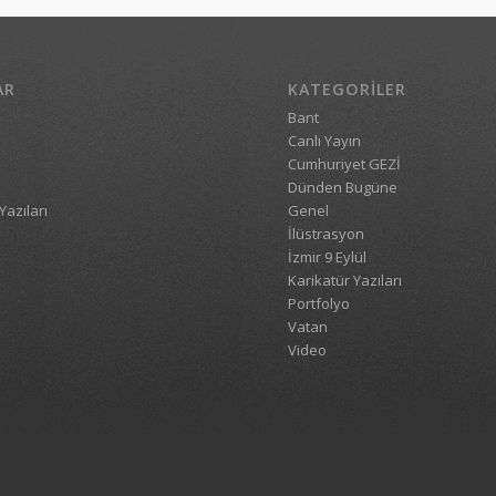
AR
KATEGORILER
Bant
Canlı Yayın
Cumhuriyet GEZİ
Dünden Bugüne
Yazıları
Genel
İlüstrasyon
İzmir 9 Eylül
Karikatür Yazıları
Portfolyo
Vatan
Video