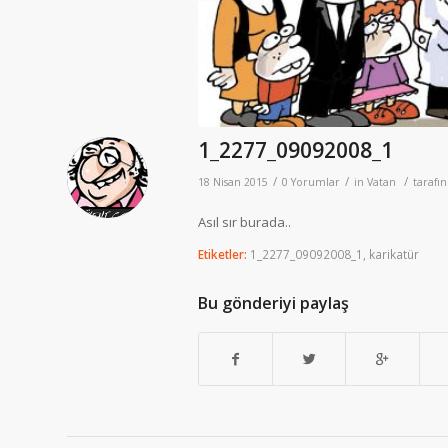
1_2277_09092008_1
/
/
/
18 Nisan 2015
0 Yorumlar
in
Vatan
tarafı
Asıl sır burada..
Etiketler:
1_2277_09092008_1
,
karikatür
Bu gönderiyi paylaş