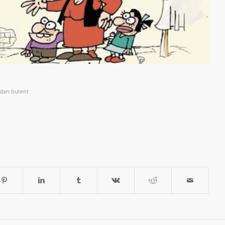
ndan
bulent