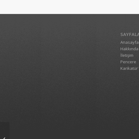
SAYFAL
Anasayfa
Hakkında
İletişim
Pencere
Karikatür 
1_1535_20112006_1