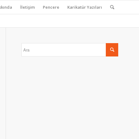
kkında
İletişim
Pencere
Karikatür Yazıları