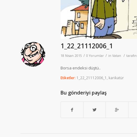
1_22_21112006_1
/
/
/
18 Nisan 2015
0 Yorumlar
in
Vatan
tarafı
Borsa endeksi düştü..
Etiketler:
1_22_21112006_1
,
karikatür
Bu gönderiyi paylaş