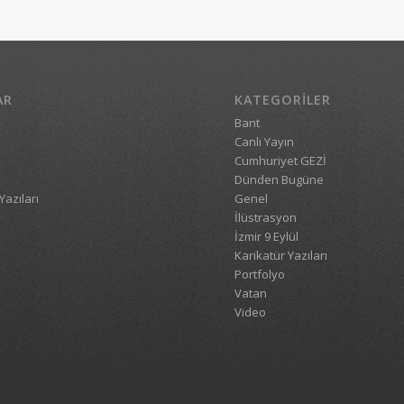
AR
KATEGORILER
Bant
Canlı Yayın
Cumhuriyet GEZİ
Dünden Bugüne
Yazıları
Genel
İlüstrasyon
İzmir 9 Eylül
Karikatür Yazıları
Portfolyo
Vatan
Video