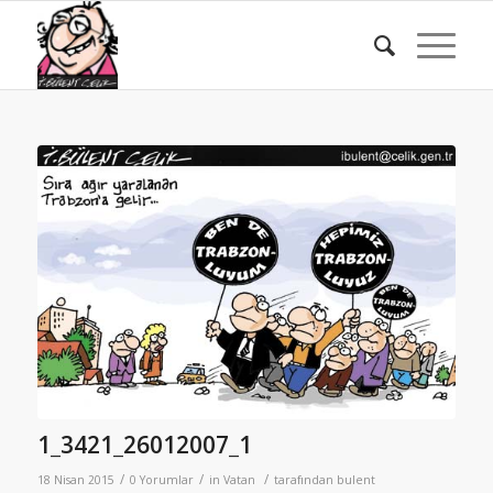
1_3421_26012007_1
/
/
/
18 Nisan 2015
0 Yorumlar
in
Vatan
tarafından
bulent