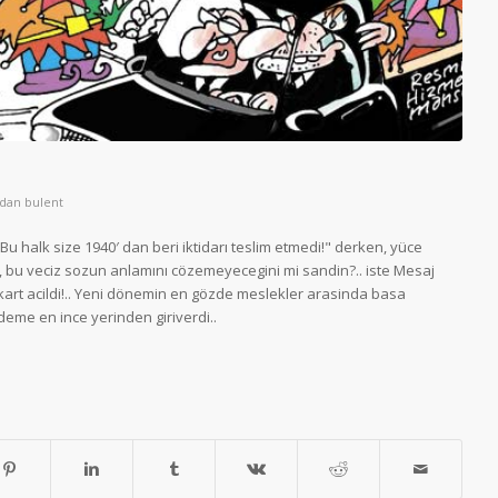
ndan
bulent
u halk size 1940′ dan beri iktidarı teslim etmedi!" derken, yüce
n, bu veciz sozun anlamını cözemeyecegini mi sandin?.. iste Mesaj
kart acildi!.. Yeni dönemin en gözde meslekler arasinda basa
me en ince yerinden giriverdi..