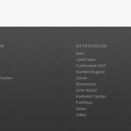
AR
KATEGORILER
Bant
Canlı Yayın
Cumhuriyet GEZİ
Dünden Bugüne
Yazıları
Genel
İlüstrasyon
İzmir 9 Eylül
Karikatür Yazıları
Portfolyo
Vatan
Video