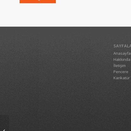
SAYFAL
Anasayfa
Hakkında
İletişim
Pencere
Karikatür 
1_3991_04032009_1