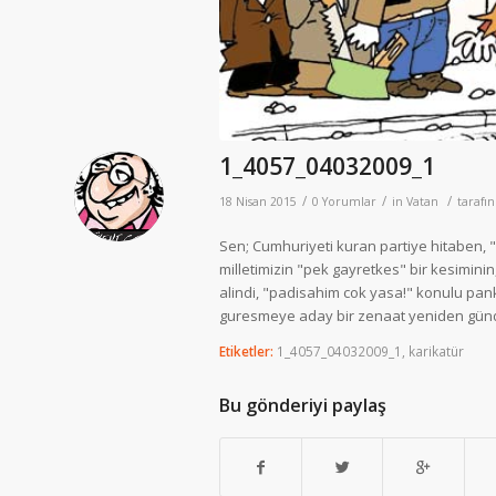
1_4057_04032009_1
/
/
/
18 Nisan 2015
0 Yorumlar
in
Vatan
tarafı
Sen; Cumhuriyeti kuran partiye hitaben, "B
milletimizin "pek gayretkes" bir kesimini
alindi, "padisahim cok yasa!" konulu pan
guresmeye aday bir zenaat yeniden günde
Etiketler:
1_4057_04032009_1
,
karikatür
Bu gönderiyi paylaş