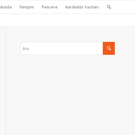
kkında
İletişim
Pencere
Karikatür Yazıları