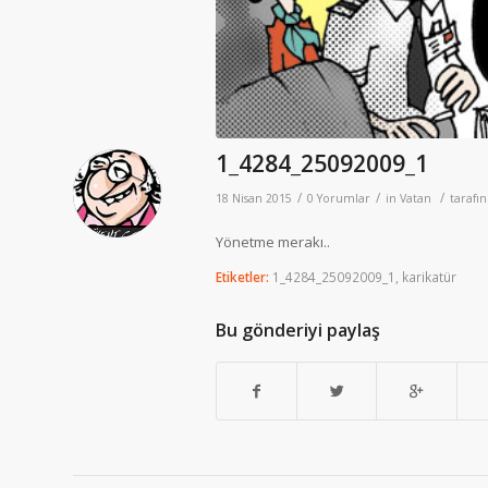
1_4284_25092009_1
/
/
/
18 Nisan 2015
0 Yorumlar
in
Vatan
tarafı
Yönetme merakı..
Etiketler:
1_4284_25092009_1
,
karikatür
Bu gönderiyi paylaş