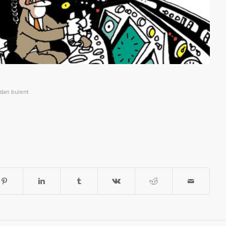
ndan
bulent