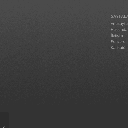
SAYFAL
Anasayfa
Hakkında
İletişim
Pencere
Karikatür 
1_4757_24092009_1