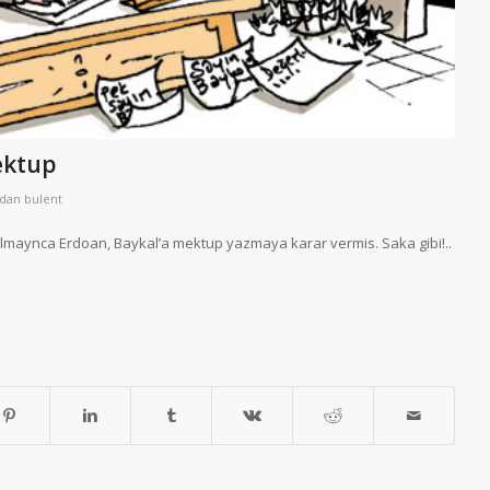
ektup
ndan
bulent
lmaynca Erdoan, Baykal’a mektup yazmaya karar vermis. Saka gibi!..