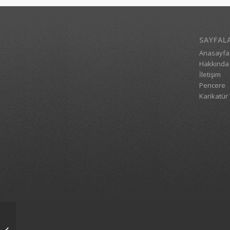
SAYFAL
Anasayfa
Hakkında
İletişim
Pencere
Karikatür 
Ankara’da içkiye yasak