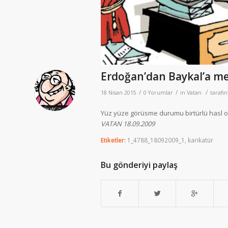
Erdoğan’dan Baykal’a m
/
/
/
18 Nisan 2015
0 Yorumlar
in
Vatan
tarafı
Yüz yüze görüsme durumu birtürlü hasl o
VATAN 18.09.2009
Etiketler:
1_4788_18092009_1
,
karikatür
Bu gönderiyi paylaş