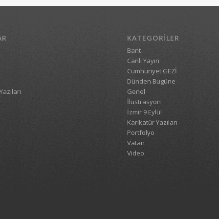
AR
KATEGORILER
Bant
Canlı Yayın
Cumhuriyet GEZİ
Dünden Bugüne
Yazıları
Genel
İlüstrasyon
İzmir 9 Eylül
Karikatür Yazıları
Portfolyo
Vatan
Video