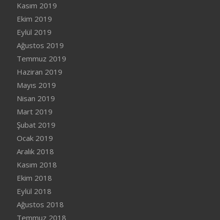
Kasım 2019
Ekim 2019
Eylül 2019
Ağustos 2019
Temmuz 2019
Haziran 2019
Mayıs 2019
Nisan 2019
Mart 2019
Şubat 2019
Ocak 2019
Aralık 2018
Kasım 2018
Ekim 2018
Eylül 2018
Ağustos 2018
Temmuz 2018