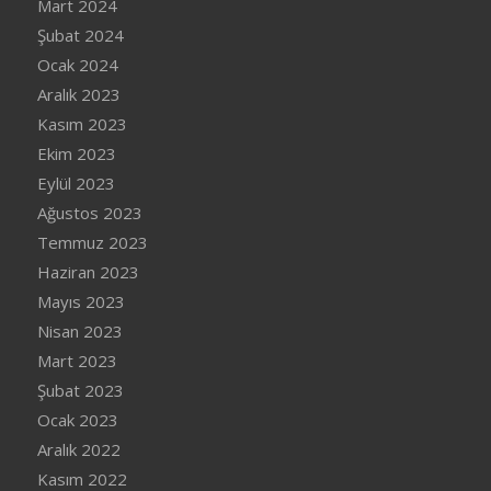
Mart 2024
Şubat 2024
Ocak 2024
Aralık 2023
Kasım 2023
Ekim 2023
Eylül 2023
Ağustos 2023
Temmuz 2023
Haziran 2023
Mayıs 2023
Nisan 2023
Mart 2023
Şubat 2023
Ocak 2023
Aralık 2022
Kasım 2022