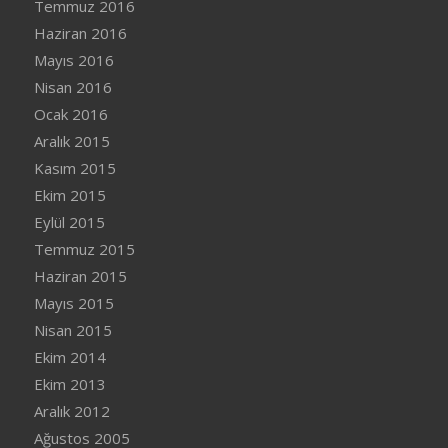
Temmuz 2016
Haziran 2016
Mayıs 2016
Nisan 2016
Ocak 2016
Aralık 2015
Kasım 2015
Ekim 2015
Eylül 2015
Temmuz 2015
Haziran 2015
Mayıs 2015
Nisan 2015
Ekim 2014
Ekim 2013
Aralık 2012
Ağustos 2005