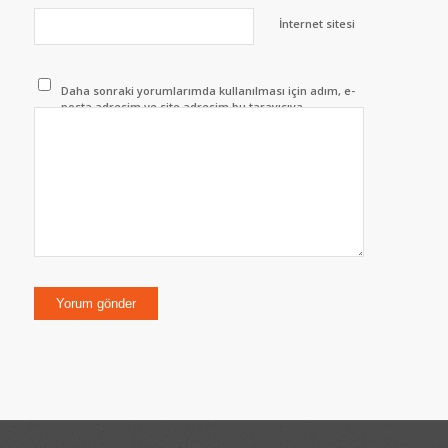
İnternet sitesi
Daha sonraki yorumlarımda kullanılması için adım, e-
posta adresim ve site adresim bu tarayıcıya
kaydedilsin.