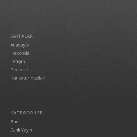
SAYFALAR
Anasayfa
Hakkında
İletişim
Pencere
Karikatür Yazıları
KATEGORILER
Bant
Canlı Yayın