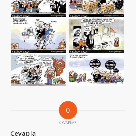
0
CEVAPLAR
Cevapla