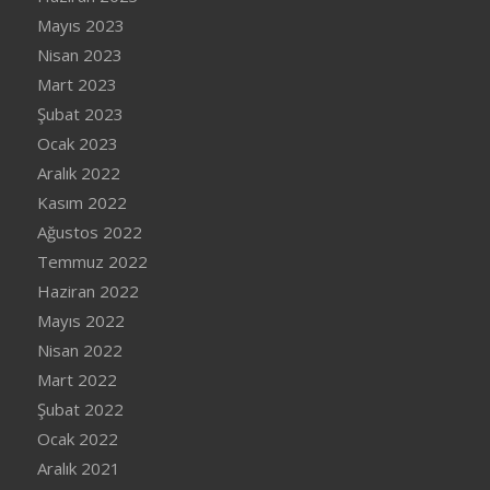
Mayıs 2023
Nisan 2023
Mart 2023
Şubat 2023
Ocak 2023
Aralık 2022
Kasım 2022
Ağustos 2022
Temmuz 2022
Haziran 2022
Mayıs 2022
Nisan 2022
Mart 2022
Şubat 2022
Ocak 2022
Aralık 2021