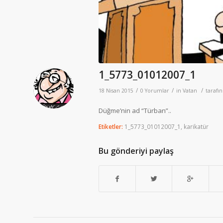
1_5773_01012007_1
/
/
/
18 Nisan 2015
0 Yorumlar
in
Vatan
tarafı
Düğme’nin ad “Türban”..
Etiketler:
1_5773_01012007_1
,
karikatür
Bu gönderiyi paylaş