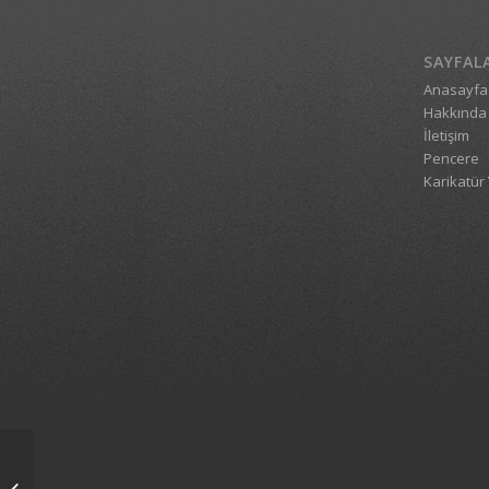
SAYFAL
Anasayfa
Hakkında
İletişim
Pencere
Karikatür 
1_8681_01012007_1