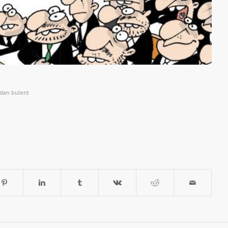
ndan
bulent