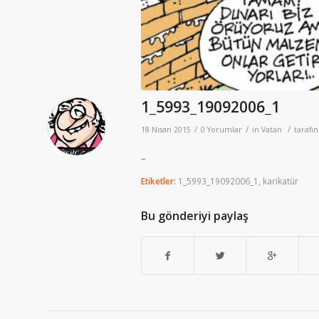
1_5993_19092006_1
/
/
/
18 Nisan 2015
0 Yorumlar
in
Vatan
tarafı
–
Etiketler:
1_5993_19092006_1
,
karikatür
Bu gönderiyi paylaş