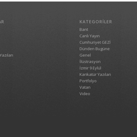
AR
KATEGORILER
Bant
Canlı Yayın
Cumhuriyet GEZİ
Dünden Bugüne
Yazıları
Genel
İlüstrasyon
İzmir 9 Eylül
Karikatür Yazıları
Portfolyo
Vatan
Video