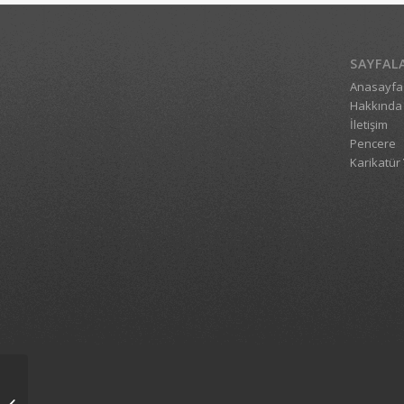
SAYFAL
Anasayfa
Hakkında
İletişim
Pencere
Karikatür 
1_699_19092006_1