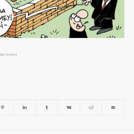
ndan
bulent