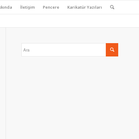
kkında
İletişim
Pencere
Karikatür Yazıları