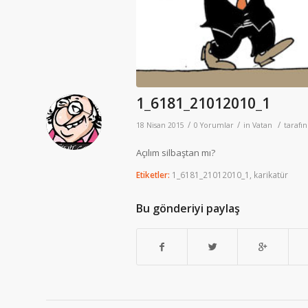
1_6181_21012010_1
/
/
/
18 Nisan 2015
0 Yorumlar
in
Vatan
tarafı
Açılım silbaştan mı?
Etiketler:
1_6181_21012010_1
,
karikatür
Bu gönderiyi paylaş