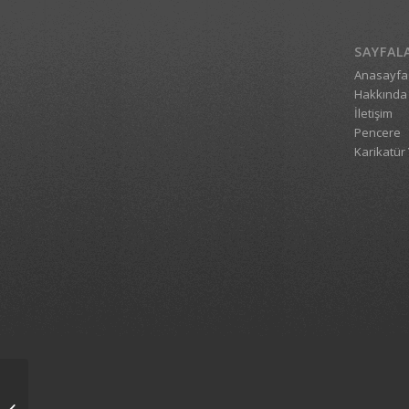
SAYFAL
Anasayfa
Hakkında
İletişim
Pencere
Karikatür 
1_3117_20012010_1