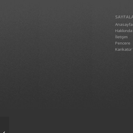
SAYFAL
Anasayfa
Hakkında
İletişim
Pencere
Karikatür 
1_4224_23122009_1