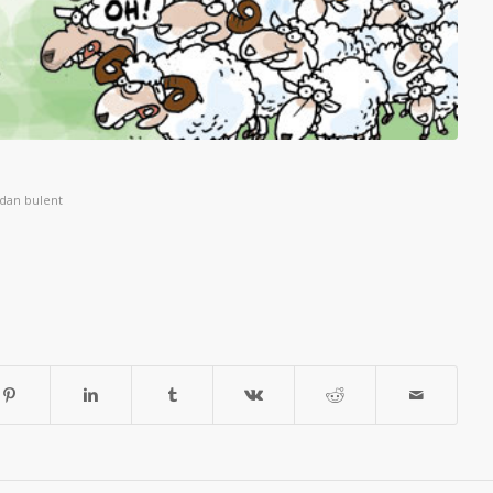
ndan
bulent