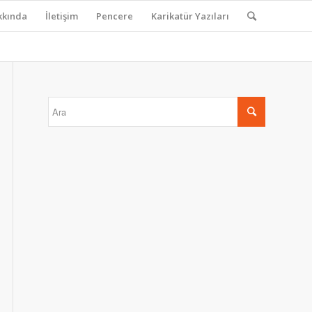
kkında
İletişim
Pencere
Karikatür Yazıları