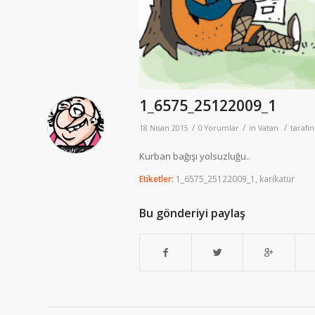
1_6575_25122009_1
/
/
/
18 Nisan 2015
0 Yorumlar
in
Vatan
tarafı
Kurban bağışı yolsuzluğu..
Etiketler:
1_6575_25122009_1
,
karikatür
Bu gönderiyi paylaş