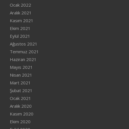
Ocak 2022
Aralık 2021
Kasım 2021
Ekim 2021
Eylül 2021
Ağustos 2021
Temmuz 2021
Haziran 2021
Mayıs 2021
Nisan 2021
Mart 2021
Şubat 2021
Ocak 2021
Aralık 2020
Kasım 2020
Ekim 2020