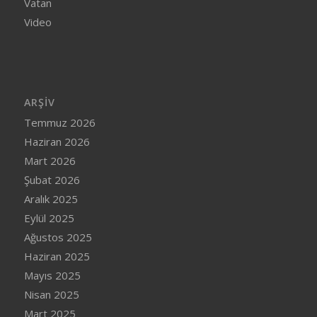
Vatan
Video
ARŞIV
Temmuz 2026
Haziran 2026
Mart 2026
Şubat 2026
Aralık 2025
Eylül 2025
Ağustos 2025
Haziran 2025
Mayıs 2025
Nisan 2025
Mart 2025