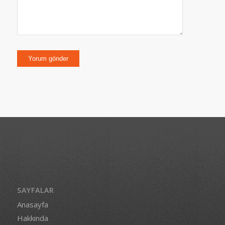
SAYFALAR
Anasayfa
Hakkında