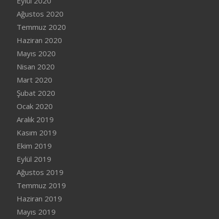
Eylül 2020
Ağustos 2020
Temmuz 2020
Haziran 2020
Mayıs 2020
Nisan 2020
Mart 2020
Şubat 2020
Ocak 2020
Aralık 2019
Kasım 2019
Ekim 2019
Eylül 2019
Ağustos 2019
Temmuz 2019
Haziran 2019
Mayıs 2019