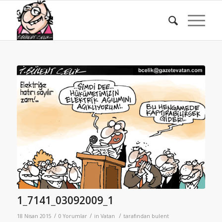
1_7141_03092009_1
/
/
/
18 Nisan 2015
0 Yorumlar
in
Vatan
tarafından
bulent