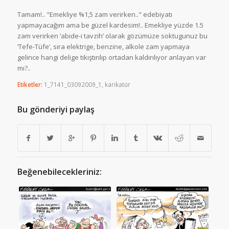
Tamam!.. "Emekliye %1,5 zam verirken.." edebiyatı
yapmayacağım ama be güzel kardesim!.. Emekliye yüzde 1.5
zam verirken ‘abide-i tavzih’ olarak gözümüze soktugunuz bu
‘Tefe-Tüfe’, sıra elektrige, benzine, alkole zam yapmaya
gelince hangi delige tıkıştırılıp ortadan kaldırılıyor anlayan var
mı?..
Etiketler:
1_7141_03092009_1
,
karikatür
Bu gönderiyi paylaş
Beğenebilecekleriniz: