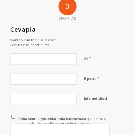
0
CEVAPLAR
Cevapla
Want to join the discussion?
Feel free to contribute!
*
Ad
*
E-posta
İnternet sitesi
Daha sonraki yorumlarımda kullanılması için adım, e-
posta adresim ve site adresim bu tarayıcıya
kaydedilsin.