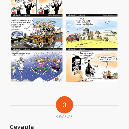
0
CEVAPLAR
Cevapla