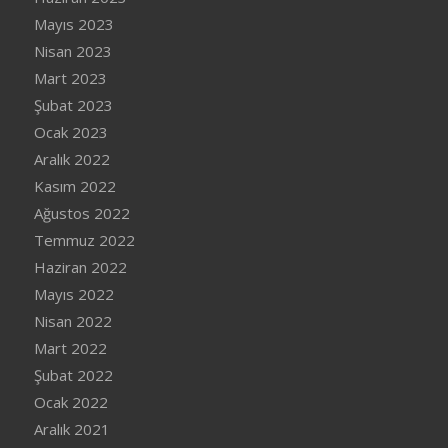
Mayıs 2023
Nisan 2023
Mart 2023
Şubat 2023
Ocak 2023
Aralık 2022
Kasım 2022
Ağustos 2022
Temmuz 2022
Haziran 2022
Mayıs 2022
Nisan 2022
Mart 2022
Şubat 2022
Ocak 2022
Aralık 2021