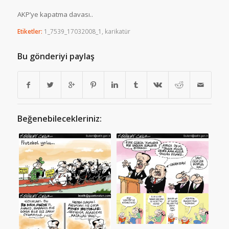
AKP’ye kapatma davası..
Etiketler:
1_7539_17032008_1
,
karikatür
Bu gönderiyi paylaş
Beğenebilecekleriniz: