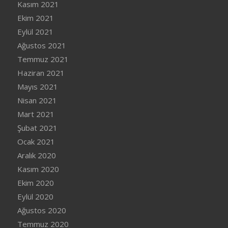
Kasım 2021
Ekim 2021
Eylül 2021
Ağustos 2021
Temmuz 2021
Haziran 2021
Mayıs 2021
Nisan 2021
Mart 2021
Şubat 2021
Ocak 2021
Aralık 2020
Kasım 2020
Ekim 2020
Eylül 2020
Ağustos 2020
Temmuz 2020