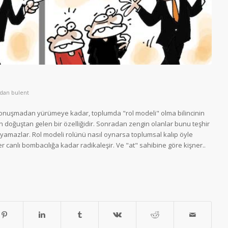
ndan
bulent
 konuşmadan yürümeye kadar, toplumda "rol modeli" olma bilincinin
 doğuştan gelen bir özelliğidir. Sonradan zengin olanlar bunu teşhir
ıyamazlar. Rol modeli rolünü nasıl oynarsa toplumsal kalıp öyle
er canlı bombacılığa kadar radikaleşir. Ve "at" sahibine göre kişner..