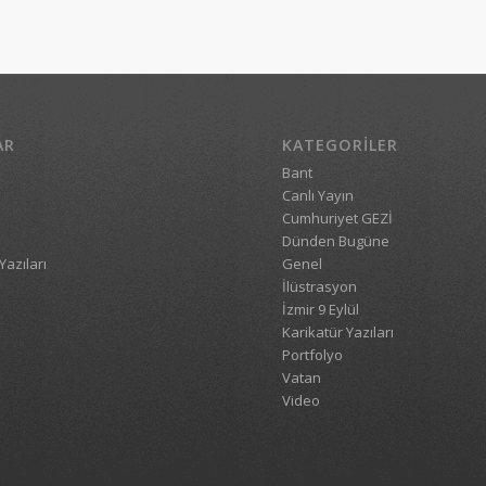
AR
KATEGORILER
Bant
Canlı Yayın
Cumhuriyet GEZİ
Dünden Bugüne
Yazıları
Genel
İlüstrasyon
İzmir 9 Eylül
Karikatür Yazıları
Portfolyo
Vatan
Video