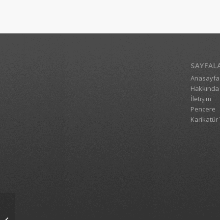
SAYFAL
Anasayfa
Hakkında
İletişim
Pencere
Karikatür 
1_7620_16022009_1