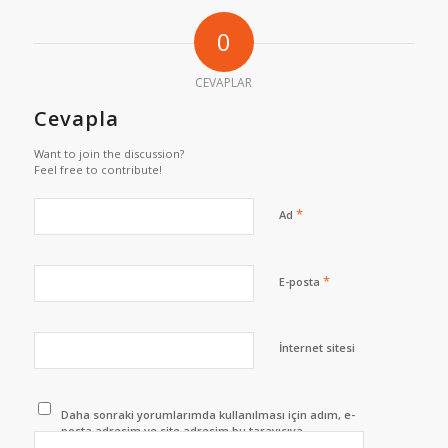
0
CEVAPLAR
Cevapla
Want to join the discussion?
Feel free to contribute!
*
Ad
*
E-posta
İnternet sitesi
Daha sonraki yorumlarımda kullanılması için adım, e-
posta adresim ve site adresim bu tarayıcıya
kaydedilsin.