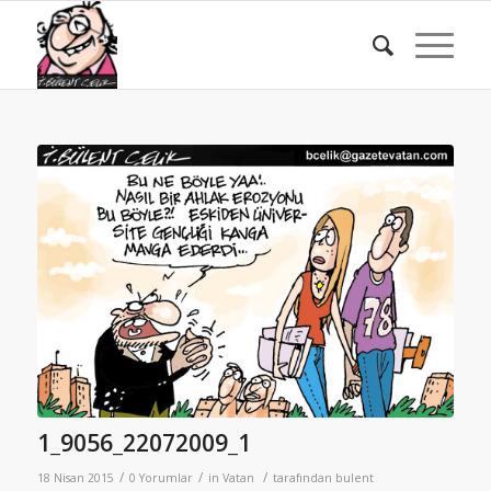
1_9056_22072009_1
/
/
/
18 Nisan 2015
0 Yorumlar
in
Vatan
tarafından
bulent