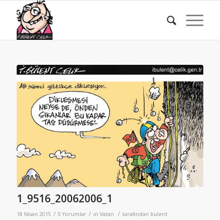
1_9516_20062006_1
/
/
/
18 Nisan 2015
0 Yorumlar
in
Vatan
tarafından
bulent