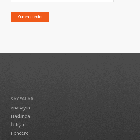
SAYFALAR
Anasayfa
Hakkında
İletişim
Pencere