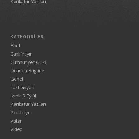
Karikatür Yazıları
KATEGORILER
Bant
Canlı Yayın
Cumhuriyet GEZİ
Dünden Bugüne
Genel
İlüstrasyon
İzmir 9 Eylül
Karikatür Yazıları
Portfolyo
Vatan
Video