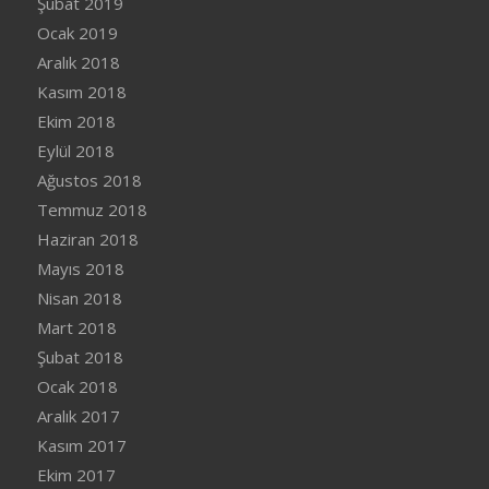
Şubat 2019
Ocak 2019
Aralık 2018
Kasım 2018
Ekim 2018
Eylül 2018
Ağustos 2018
Temmuz 2018
Haziran 2018
Mayıs 2018
Nisan 2018
Mart 2018
Şubat 2018
Ocak 2018
Aralık 2017
Kasım 2017
Ekim 2017