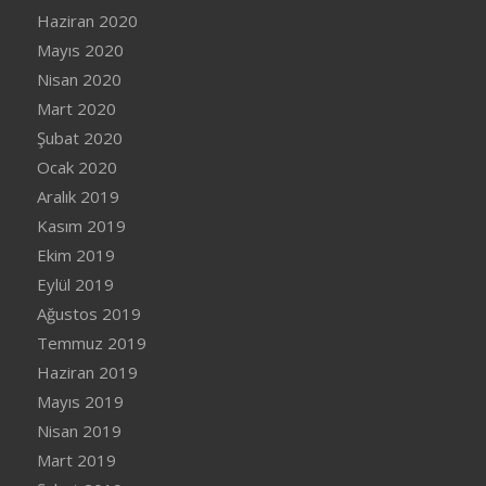
Haziran 2020
Mayıs 2020
Nisan 2020
Mart 2020
Şubat 2020
Ocak 2020
Aralık 2019
Kasım 2019
Ekim 2019
Eylül 2019
Ağustos 2019
Temmuz 2019
Haziran 2019
Mayıs 2019
Nisan 2019
Mart 2019