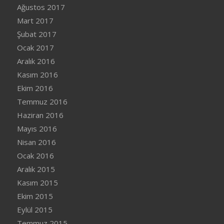
Ağustos 2017
Mart 2017
Şubat 2017
Ocak 2017
Aralık 2016
Kasım 2016
Ekim 2016
Temmuz 2016
Haziran 2016
Mayıs 2016
Nisan 2016
Ocak 2016
Aralık 2015
Kasım 2015
Ekim 2015
Eylül 2015
Temmuz 2015