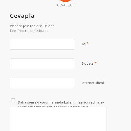
CEVAPLAR
Cevapla
Want to join the discussion?
Feel free to contribute!
*
Ad
*
E-posta
İnternet sitesi
Daha sonraki yorumlarımda kullanılması için adım, e-
posta adresim ve site adresim bu tarayıcıya
kaydedilsin.