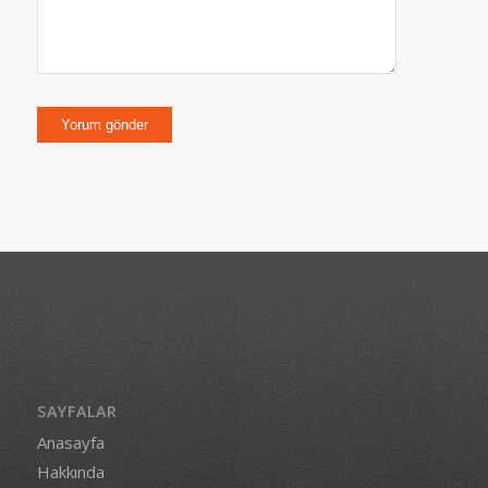
SAYFALAR
Anasayfa
Hakkında