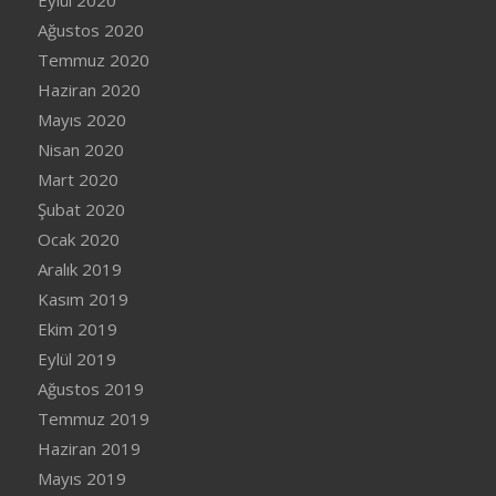
Ağustos 2020
Temmuz 2020
Haziran 2020
Mayıs 2020
Nisan 2020
Mart 2020
Şubat 2020
Ocak 2020
Aralık 2019
Kasım 2019
Ekim 2019
Eylül 2019
Ağustos 2019
Temmuz 2019
Haziran 2019
Mayıs 2019