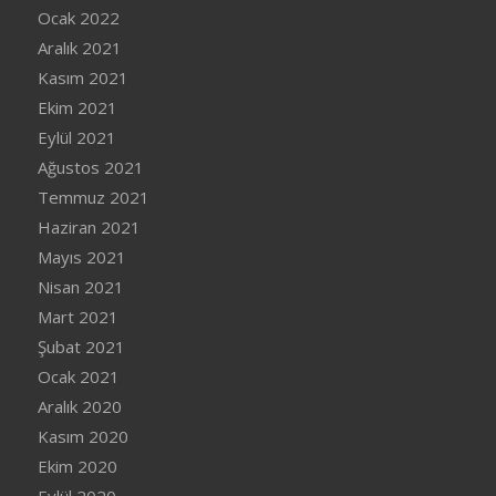
Ocak 2022
Aralık 2021
Kasım 2021
Ekim 2021
Eylül 2021
Ağustos 2021
Temmuz 2021
Haziran 2021
Mayıs 2021
Nisan 2021
Mart 2021
Şubat 2021
Ocak 2021
Aralık 2020
Kasım 2020
Ekim 2020
Eylül 2020