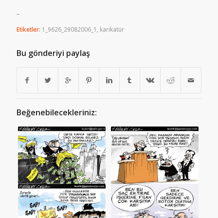
–
Etiketler:
1_9626_29082006_1
,
karikatür
Bu gönderiyi paylaş
Beğenebilecekleriniz: