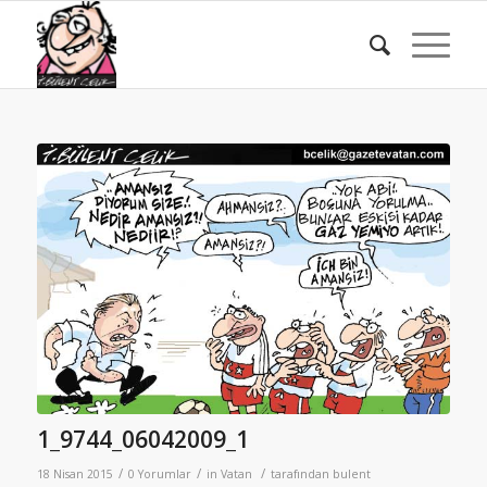
1_9744_06042009_1
/
/
/
18 Nisan 2015
0 Yorumlar
in
Vatan
tarafından
bulent