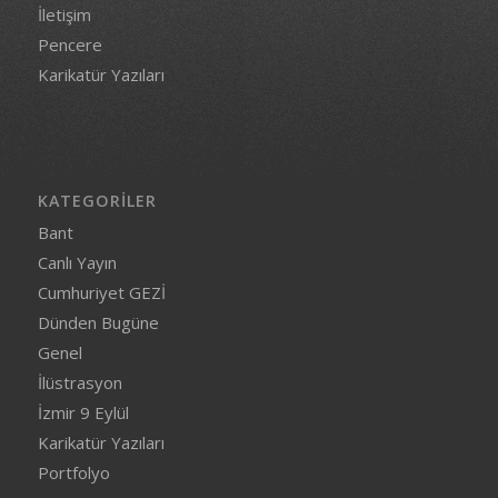
İletişim
Pencere
Karikatür Yazıları
KATEGORILER
Bant
Canlı Yayın
Cumhuriyet GEZİ
Dünden Bugüne
Genel
İlüstrasyon
İzmir 9 Eylül
Karikatür Yazıları
Portfolyo