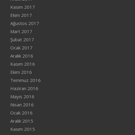
Kasım 2017
Ekim 2017
Ağustos 2017
Mart 2017
Şubat 2017
Ocak 2017
Aralık 2016
Kasım 2016
Ekim 2016
Temmuz 2016
Haziran 2016
Mayıs 2016
Nisan 2016
Ocak 2016
Aralık 2015
Kasım 2015