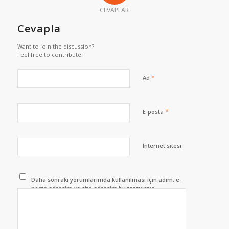
CEVAPLAR
Cevapla
Want to join the discussion?
Feel free to contribute!
*
Ad
*
E-posta
İnternet sitesi
Daha sonraki yorumlarımda kullanılması için adım, e-
posta adresim ve site adresim bu tarayıcıya
kaydedilsin.