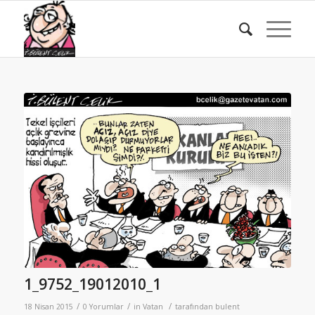
1_9752_19012010_1
/
/
/
18 Nisan 2015
0 Yorumlar
in
Vatan
tarafından
bulent