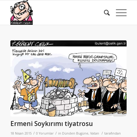
Ermeni Soykırımı tiyatrosu
/
/
/
18 Nisan 2015
0 Yorumlar
in
Dünden Bugüne
,
Vatan
tarafından