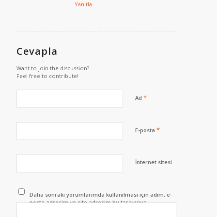
Yanıtla
Cevapla
Want to join the discussion?
Feel free to contribute!
*
Ad
*
E-posta
İnternet sitesi
Daha sonraki yorumlarımda kullanılması için adım, e-
posta adresim ve site adresim bu tarayıcıya
kaydedilsin.