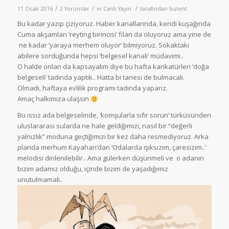
/
/
/
11 Ocak 2016
2 Yorumlar
in
Canlı Yayın
tarafından
bulent
Bu kadar yazıp çiziyoruz. Haber kanallarında, kendi kuşağında
Cuma akşamları ‘reyting birincisi’ filan da oluyoruz ama yine de
ne kadar ‘yaraya merhem oluyor’ bilmiyoruz. Sokaktaki
abilere sorduğunda hepsi ‘belgesel kanalı’ müdavimi..
O halde onları da kapsayalım diye bu hafta karikatürleri ‘doğa
belgeseli’ tadında yaptık.. Hatta bi tanesi de bulmacalı.
Olmadı, haftaya evlilik programı tadında yaparız.
Amaç halkımıza ulaşsın
Bu ıssız ada belgeselinde, ‘komşularla sıfır sorun’ türküsünden
uluslararası sularda ne hale geldiğimizi, nasıl bir “değerli
yalnızlık” moduna geçtiğimizi bir kez daha resmediyoruz. Arka
planda merhum Kayahan’dan ‘Odalarda ışıksızım, çaresizim..’
melodisi dinlenilebilir.. Ama gülerken düşünmeli ve o adanın
bizim adamız olduğu, içinde bizim de yaşadığımız
unutulmamalı..