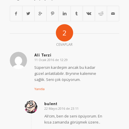
2
CEVAPLAR
Ali Terzi
11 Ocak 2016 de 12:29
says:
Süpersin kardeşim ancak bu kadar
güzel anlatilabilir. Brynine kalemine
sağlık. Seni çok öpüyorum.
Yanıtla
bulent
22 Mayıs 2016 de 23:11
says:
Ali’cim, ben de seni öpüyorum. En
kısa zamanda görüşmek üzere..