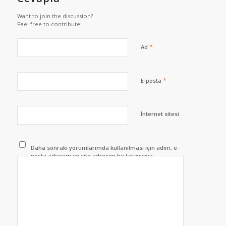
Want to join the discussion?
Feel free to contribute!
*
Ad
*
E-posta
İnternet sitesi
Daha sonraki yorumlarımda kullanılması için adım, e-
posta adresim ve site adresim bu tarayıcıya
kaydedilsin.