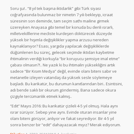
Soru şu!.. “8 yıl tek başına iktidarlık” gibi Türk siyasi
coğrafyasında bulunmaz bir nimetin 7 yılı bekleyip, icraat
süresinin son deminde, tam seçim sathı mailine girmek
üzereyken Anayasa gibi temel bir konuda bu denli ısrarlı,
milletvekilllerine mecliste kurdeşen döktürecek düzeyde
yüksek bir hışımla değişiklikler yapma arzusu nereden
kaynaklanıyor? Esası, yargıda yapılacak değişikliklerde
düğümlenen bu süreç, gelecek seçimde iktidarı kaybetme
ihtimalinin verdiği korkuyla “bir koruyucu şemsiye imal etme”
çabası olmasın?!.. Ne yazık ki bu ihtimalin yüksekliğini artık
sadece “Bir Kısım Medya” değil, evinde olanı biteni sabır ve
metanetle izleyen vatandaş da yüksek sesle söylemeye
başladı. Bu karikatür, bu durumun kanıtlarından biri.. Esintisini,
adı bende saklı bir okurum göndermiş. Bana sadece okura
çizgiyle tercümanlık etmek kalmış..
“Edit” Mayıs 2016: Bu karikatür çizileli 4-5 yıl olmuş. Hala aynı
ısrar sürüyor. Sebep yine aynı. Evinde oturan insanlar yine
olanı biteni görüyor, anlıyor ve fakat seyrediyor. Bir 4-5 yıl
sonra benzer bir “edit” dahayazacak mıyız? Merak ediyorum.