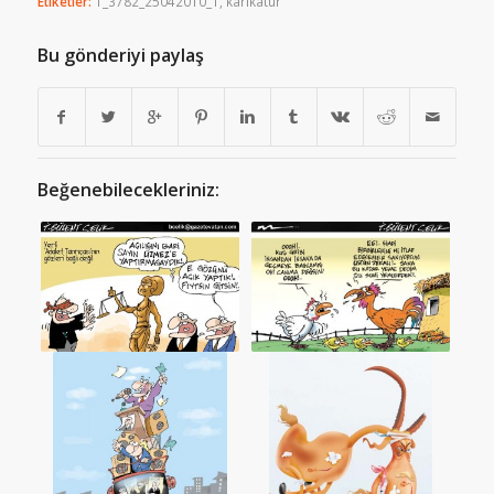
Etiketler:
1_3782_25042010_1
,
karikatür
Bu gönderiyi paylaş
Beğenebilecekleriniz: