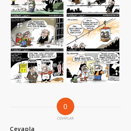
0
CEVAPLAR
Cevapla