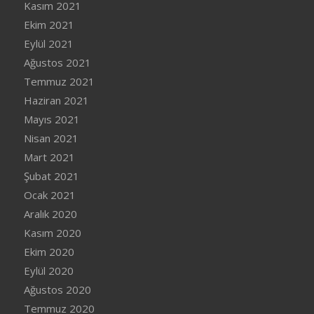
Kasım 2021
Ekim 2021
Eylül 2021
Ağustos 2021
Temmuz 2021
Haziran 2021
Mayıs 2021
Nisan 2021
Mart 2021
Şubat 2021
Ocak 2021
Aralık 2020
Kasım 2020
Ekim 2020
Eylül 2020
Ağustos 2020
Temmuz 2020