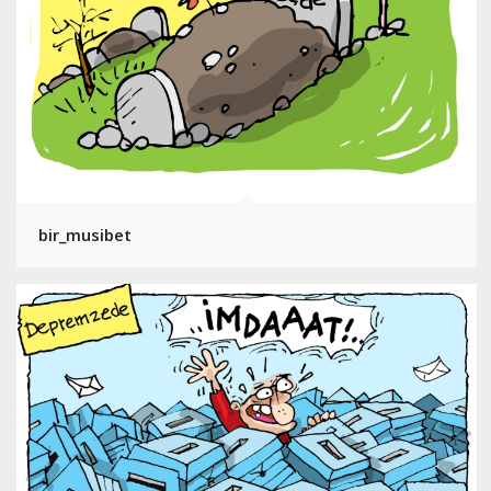
bir_musibet