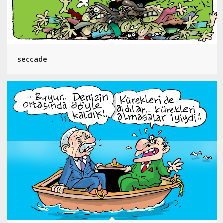
seccade