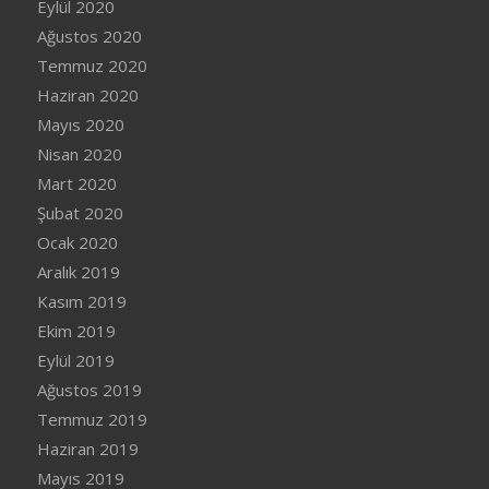
Eylül 2020
Ağustos 2020
Temmuz 2020
Haziran 2020
Mayıs 2020
Nisan 2020
Mart 2020
Şubat 2020
Ocak 2020
Aralık 2019
Kasım 2019
Ekim 2019
Eylül 2019
Ağustos 2019
Temmuz 2019
Haziran 2019
Mayıs 2019