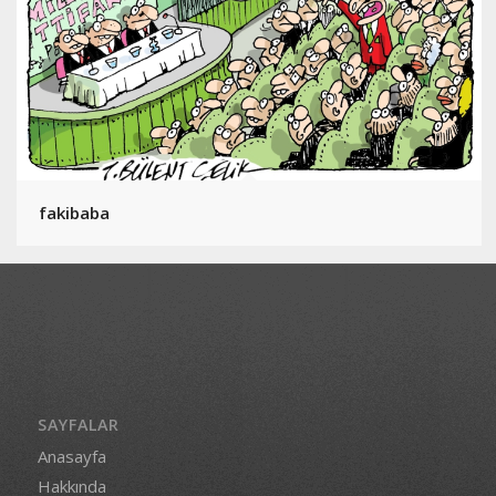
fakibaba
SAYFALAR
Anasayfa
Hakkında