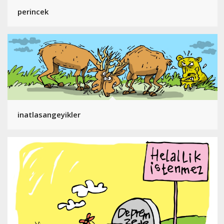
perincek
inatlasangeyikler