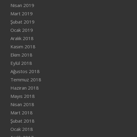
Nisan 2019
Mart 2019
Şubat 2019
Ocak 2019
Aralık 2018
Kasım 2018
Ekim 2018
Eylül 2018
Ağustos 2018
Temmuz 2018
Haziran 2018
Mayıs 2018
Nisan 2018
Mart 2018
Şubat 2018
Ocak 2018