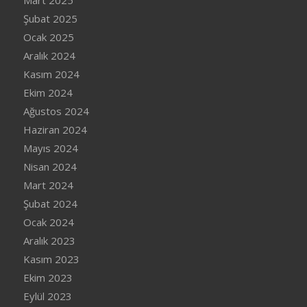
Mart 2025
Şubat 2025
Ocak 2025
Aralık 2024
Kasım 2024
Ekim 2024
Ağustos 2024
Haziran 2024
Mayıs 2024
Nisan 2024
Mart 2024
Şubat 2024
Ocak 2024
Aralık 2023
Kasım 2023
Ekim 2023
Eylül 2023