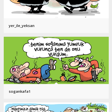
yer_ile_yeksan
sogankafa1