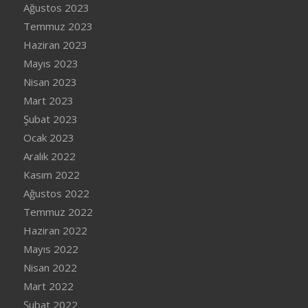
Ağustos 2023
Temmuz 2023
Haziran 2023
Mayıs 2023
Nisan 2023
Mart 2023
Şubat 2023
Ocak 2023
Aralık 2022
Kasım 2022
Ağustos 2022
Temmuz 2022
Haziran 2022
Mayıs 2022
Nisan 2022
Mart 2022
Şubat 2022