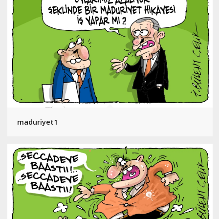
maduriyet1