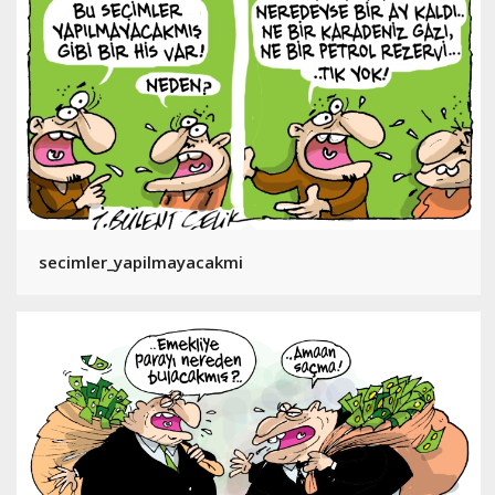
secimler_yapilmayacakmi