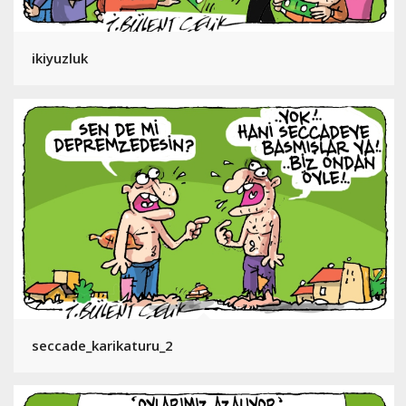
ikiyuzluk
seccade_karikaturu_2