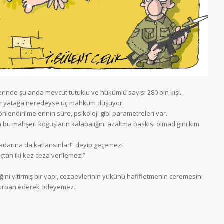
lerinde şu anda mevcut tutuklu ve hükümlü sayısı 280 bin kişi..
 bir yatağa neredeyse üç mahkum düşüyor.
nlendirilmelerinin süre, psikoloji gibi parametreleri var.
 bu mahşeri koğuşların kalabalığını azaltma baskısı olmadığını kim
 kadarına da katlansınlar!” deyip geçemez!
çtan iki kez ceza verilemez!”
ini yitirmiş bir yapı, cezaevlerinin yükünü hafifletmenin ceremesini
kurban ederek ödeyemez.