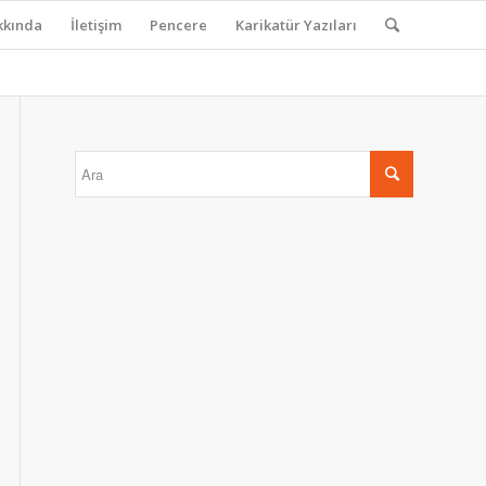
kkında
İletişim
Pencere
Karikatür Yazıları