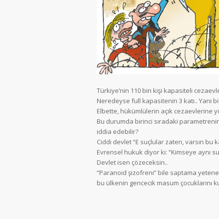
Türkiye’nin 110 bin kişi kapasiteli cezaev
Neredeyse full kapasitenin 3 katı.. Yani
Elbette, hükümlülerin açık cezaevlerine yö
Bu durumda birinci sıradaki parametrenin
iddia edebilir?
Ciddi devlet “E suçlular zaten, varsın bu
Evrensel hukuk diyor ki: “Kimseye aynı su
Devlet isen çözeceksin..
“Paranoid şizofreni” bile saptama yeteneğ
bu ülkenin gencecik masum çocuklarını 