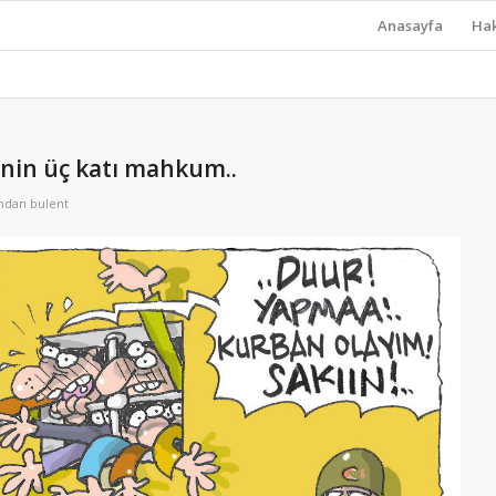
Anasayfa
Ha
inin üç katı mahkum..
ından
bulent