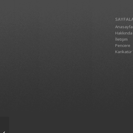
SAYFAL
Anasayfa
Hakkında
İletişim
Pencere
Karikatür 
Fetönün sağlam