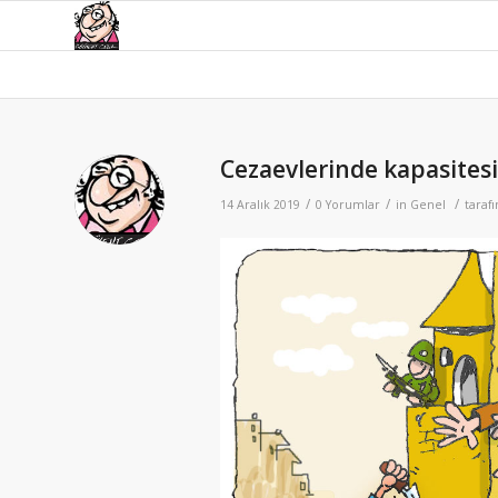
Cezaevlerinde kapasites
/
/
/
14 Aralık 2019
0 Yorumlar
in
Genel
taraf