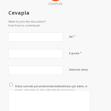
CEVAPLAR
Cevapla
Want to join the discussion?
Feel free to contribute!
*
Ad
*
E-posta
İnternet sitesi
Daha sonraki yorumlarımda kullanılması için adım, e-
posta adresim ve site adresim bu tarayıcıya
kaydedilsin.