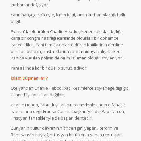
kurbanlar değişiyor.
Yarın hangi gerekçeyle, kimin katil, kimin kurban olacağı belli
değil.
Fransa’da öldürülen Charlie Hebdo çizerleri tam da ırkçılığa
karşı bir kongre hazırlığı içerisinde oldukları bir dönemde
katledildiler.. Yani tam da onları öldüren katillerinin derdine
derman olmaya, hastalıklarına çare aramaya çalışırlarken..
Kapıda vurulan polisin de bir müslüman olduğu söyleniyor…
Yani aslında kör bir düello sürüp gidiyor.
İslam Düşmanı mı?
Öte yandan Charlie Hebdo, bazı kesimlerce söylenegeldiği gibi
‘islam düşmanı’ filan değildir.
Charlie Hebdo, ‘tabu düşmanıdır’ Bu nedenle sadece fanatik
islamcılarla değil Fransa Cumhurbaşkanı’yla da, Papa’yla da,
Hristiyan fanatikleriyle de başları derttedir.
Dünyanın kültür devriminin önderliğini yapan, Reform ve
Rönesans’ın bayrağını taşıyan bir ülkenin sanatçı çocukları