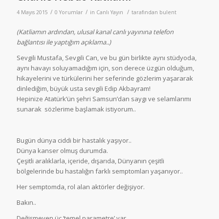
/
/
/
4 Mayıs 2015
0 Yorumlar
in
Canlı Yayın
tarafından
bulent
(Katliamın ardından, ulusal kanal canlı yayınına telefon
bağlantısı ile yaptığım açıklama..)
Sevgili Mustafa, Sevgili Can, ve bu gün birlikte aynı stüdyoda,
aynı havayı soluyamadığım için, son derece üzgün olduğum,
hikayelerini ve türkülerini her seferinde gözlerim yaşararak
dinlediğim, büyük usta sevgili Edip Akbayram!
Hepinize Atatürk’ün şehri Samsun’dan saygı ve selamlarımı
sunarak sözlerime başlamak istiyorum..
Bugün dünya ciddi bir hastalık yaşıyor..
Dünya kanser olmuş durumda.
Çeşitli aralıklarla, içeride, dışarıda, Dünyanın çeşitli
bölgelerinde bu hastalığın farklı semptomları yaşanıyor..
Her semptomda, rol alan aktörler değişiyor.
Bakın..
Değişmeyen üç ‘temel parametre’ var.