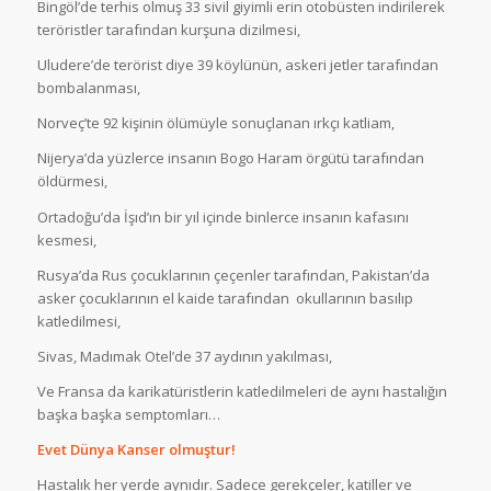
Bingöl’de terhis olmuş 33 sivil giyimli erin otobüsten indirilerek
teröristler tarafından kurşuna dizilmesi,
Uludere’de terörist diye 39 köylünün, askeri jetler tarafından
bombalanması,
Norveç’te 92 kişinin ölümüyle sonuçlanan ırkçı katliam,
Nijerya’da yüzlerce insanın Bogo Haram örgütü tarafından
öldürmesi,
Ortadoğu’da İşıd’ın bir yıl içinde binlerce insanın kafasını
kesmesi,
Rusya’da Rus çocuklarının çeçenler tarafından, Pakistan’da
asker çocuklarının el kaide tarafından okullarının basılıp
katledilmesi,
Sivas, Madımak Otel’de 37 aydının yakılması,
Ve Fransa da karikatüristlerin katledilmeleri de aynı hastalığın
başka başka semptomları…
Evet Dünya Kanser olmuştur!
Hastalık her yerde aynıdır. Sadece gerekçeler, katiller ve