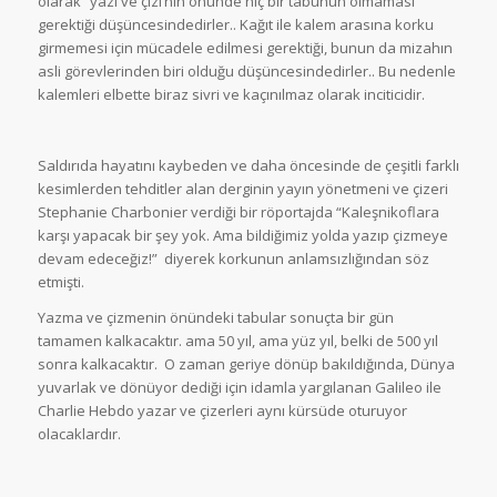
olarak “yazı ve çizi’nin önünde hiç bir tabunun olmaması
gerektiği düşüncesindedirler.. Kağıt ile kalem arasına korku
girmemesi için mücadele edilmesi gerektiği, bunun da mizahın
asli görevlerinden biri olduğu düşüncesindedirler.. Bu nedenle
kalemleri elbette biraz sivri ve kaçınılmaz olarak inciticidir.
Saldırıda hayatını kaybeden ve daha öncesinde de çeşitli farklı
kesimlerden tehditler alan derginin yayın yönetmeni ve çizeri
Stephanie Charbonier verdiği bir röportajda “Kaleşnikoflara
karşı yapacak bir şey yok. Ama bildiğimiz yolda yazıp çizmeye
devam edeceğiz!” diyerek korkunun anlamsızlığından söz
etmişti.
Yazma ve çizmenin önündeki tabular sonuçta bir gün
tamamen kalkacaktır. ama 50 yıl, ama yüz yıl, belki de 500 yıl
sonra kalkacaktır. O zaman geriye dönüp bakıldığında, Dünya
yuvarlak ve dönüyor dediği için idamla yargılanan Galileo ile
Charlie Hebdo yazar ve çizerleri aynı kürsüde oturuyor
olacaklardır.