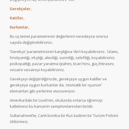
Gerekçeler,
Katiller,
Kurbanlar,
Bu üç temel parametrenin değerlerini neredeyse sınırsız
sayıda değiştirebilirsiniz..
‘Gerekçe’ parametresinin karşılığına ‘din’i koyabilirsiniz.. İslamı,
hristiyanlığı, ırkçılığı, aleviliği, sunniliği, selefiliği, koyabilirsiniz.
pisikopatlığı, pazar yaratma iştahını, ticari hırsı, güç ihtirasını,
vesaire vesaireyi koyabilirsiniz.
Gerekçeyi değiştirdiğinizde, gerekçeye uygun katiller ve
gerekçeye uygun kurbanlar da, ‘otomatik bir oyunun’
elemanları gibi yerlerine oturuveriyor.
Amerika’daki bir Liseli’nin, okulunda onlarca öğrenciyi
katletmesi bu kanserin semptomlarından biridir.
Sultanahmet’te, Canlı bomba bir Rus kadının bir Turizm Polisini
öldürmesi,