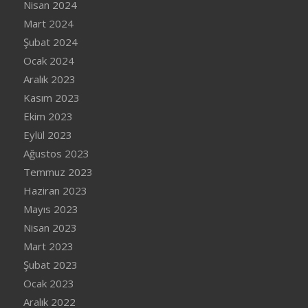
Nisan 2024
Mart 2024
Şubat 2024
Ocak 2024
Aralık 2023
Kasım 2023
Ekim 2023
Eylül 2023
Ağustos 2023
Temmuz 2023
Haziran 2023
Mayıs 2023
Nisan 2023
Mart 2023
Şubat 2023
Ocak 2023
Aralık 2022