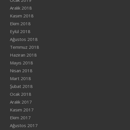
Aralık 2018
Kasım 2018
Ekim 2018
Eylül 2018
Ağustos 2018
Temmuz 2018
Haziran 2018
Mayıs 2018
Nisan 2018
Mart 2018
Şubat 2018
Ocak 2018
Aralık 2017
Kasım 2017
Ekim 2017
Ağustos 2017