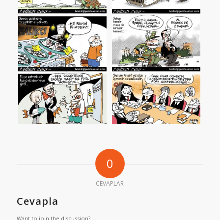
0
CEVAPLAR
Cevapla
Want to join the discussion?