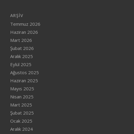
ARŞIV
Temmuz 2026
Haziran 2026
Mart 2026
Şubat 2026
Aralık 2025
Eylül 2025
Ağustos 2025
Haziran 2025
Mayıs 2025
Nisan 2025
Mart 2025
Şubat 2025
Ocak 2025
Aralık 2024