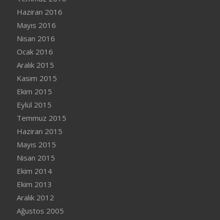
Haziran 2016
Mayıs 2016
Nisan 2016
Ocak 2016
Aralık 2015
Kasım 2015
Ekim 2015
Eylül 2015
Temmuz 2015
Haziran 2015
Mayıs 2015
Nisan 2015
Ekim 2014
Ekim 2013
Aralık 2012
Ağustos 2005