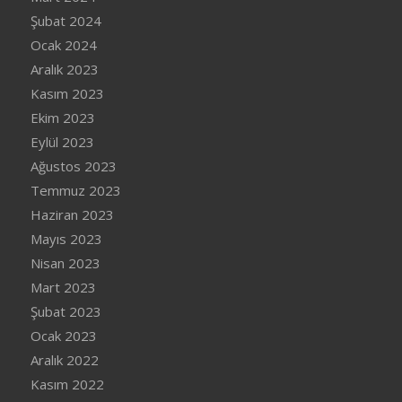
Şubat 2024
Ocak 2024
Aralık 2023
Kasım 2023
Ekim 2023
Eylül 2023
Ağustos 2023
Temmuz 2023
Haziran 2023
Mayıs 2023
Nisan 2023
Mart 2023
Şubat 2023
Ocak 2023
Aralık 2022
Kasım 2022