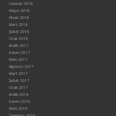
Haziran 2018
Mayıs 2018
Nisan 2018
Mart 2018
Şubat 2018
Ocak 2018
Aralık 2017
Kasım 2017
Ekim 2017
Ağustos 2017
Mart 2017
Şubat 2017
Ocak 2017
Aralık 2016
Kasım 2016
Ekim 2016
Temmuz 2016