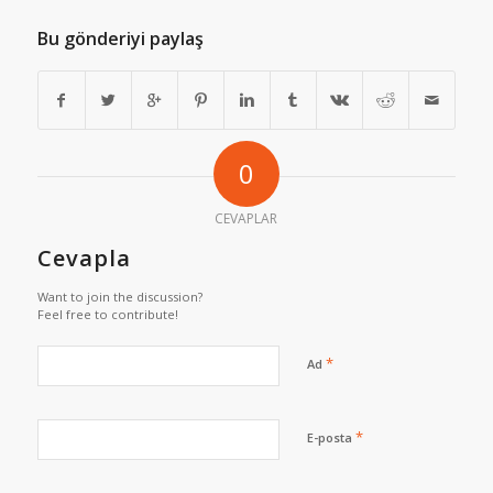
Bu gönderiyi paylaş
0
CEVAPLAR
Cevapla
Want to join the discussion?
Feel free to contribute!
*
Ad
*
E-posta