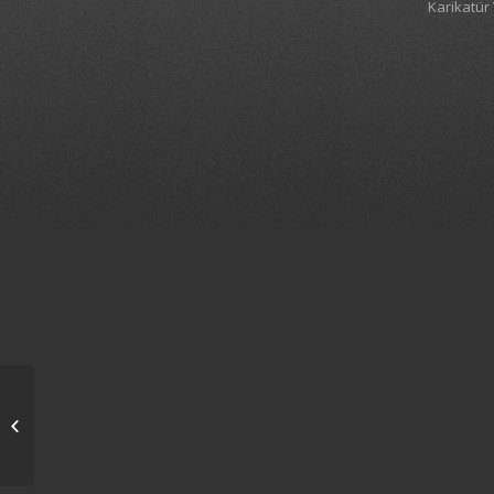
Karikatür 
Ağzı olan konuşuyor!