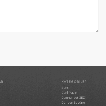
AR
KATEGORILER
Bant
Canlı Yayın
Cumhuriyet GEZİ
Dünden Bugüne