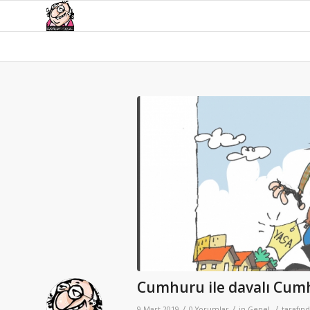
Cumhuru ile davalı Cum
/
/
/
9 Mart 2019
0 Yorumlar
in
Genel
tarafın