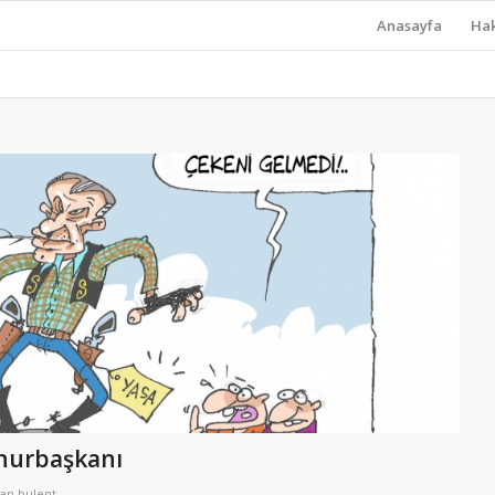
Anasayfa
Ha
hurbaşkanı
dan
bulent