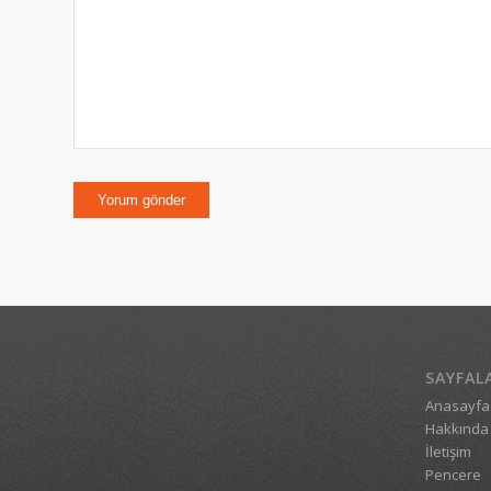
SAYFAL
Anasayfa
Hakkında
İletişim
Pencere