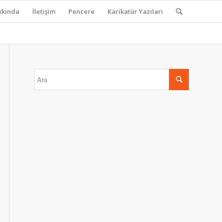
kkında
İletişim
Pencere
Karikatür Yazıları