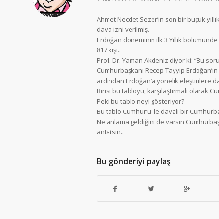
Ahmet Necdet Sezer’in son bir buçuk yıll
dava izni verilmiş.
Erdoğan döneminin ilk 3 Yıllık bölümünde i
817 kişi..
Prof. Dr. Yaman Akdeniz diyor ki: “Bu sor
Cumhurbaşkanı Recep Tayyip Erdoğan’ın 1
ardından Erdoğan’a yönelik eleştirilere 
Birisi bu tabloyu, karşılaştırmalı olarak 
Peki bu tablo neyi gösteriyor?
Bu tablo Cumhur’u ile davalı bir Cumhurbaş
Ne anlama geldiğini de varsın Cumhurbaşk
anlatsın..
Bu gönderiyi paylaş