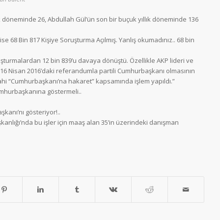
ık döneminde 26, Abdullah Gül’ün son bir buçuk yıllık döneminde 136
se 68 Bin 817 Kişiye Soruşturma Açılmış. Yanlış okumadınız.. 68 bin
uşturmalardan 12 bin 839’u davaya dönüştü. Özellikle AKP lideri ve
6 Nisan 2016’daki referandumla partili Cumhurbaşkanı olmasının
dahi “Cumhurbaşkanı’na hakaret” kapsamında işlem yapıldı.”
Cumhurbaşkanına göstermeli..
kanı’nı gösteriyor!..
anlığı’nda bu işler için maaş alan 35’in üzerindeki danışman