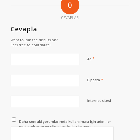
0
CEVAPLAR
Cevapla
Want to join the discussion?
Feel free to contribute!
*
Ad
*
E-posta
İnternet sitesi
Daha sonraki yorumlarımda kullanılması için adım, e-
posta adresim ve site adresim bu tarayıcıya
kaydedilsin.