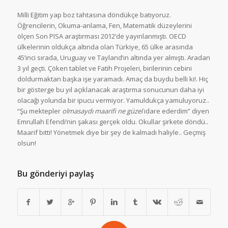
Milli Eğitim yap boz tahtasına döndükçe batıyoruz.
Öğrencilerin, Okuma-anlama, Fen, Matematik düzeylerini
ölçen Son PISA araştırması 2012’de yayınlanmıştı. OECD
ülkelerinin oldukça altında olan Türkiye, 65 ülke arasında
45’inci sırada, Uruguay ve Tayland’ın altında yer almıştı. Aradan
3 yıl geçti. Çöken tablet ve Fatih Projeleri, birilerinin cebini
doldurmaktan başka işe yaramadı. Amaç da buydu belli ki!. Hiç
bir gösterge bu yıl açıklanacak araştırma sonucunun daha iyi
olacağı yolunda bir ipucu vermiyor. Yamuldukça yamuluyoruz..
“Şu mektepler
olmasaydı maarifi ne güzel
idare ederdim
” diyen
Emrullah Efendi’nin şakası gerçek oldu. Okullar şirkete döndü..
Maarif bitti! Yönetmek diye bir şey de kalmadı haliyle.. Geçmiş
olsun!
Bu gönderiyi paylaş