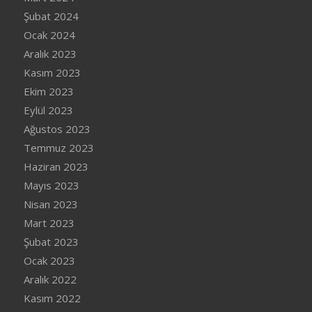
Şubat 2024
Ocak 2024
Aralık 2023
Kasım 2023
Ekim 2023
Eylül 2023
Ağustos 2023
Temmuz 2023
Haziran 2023
Mayıs 2023
Nisan 2023
Mart 2023
Şubat 2023
Ocak 2023
Aralık 2022
Kasım 2022