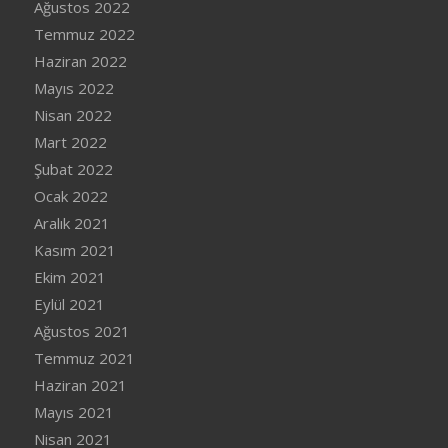
Ağustos 2022
Temmuz 2022
Haziran 2022
Mayıs 2022
Nisan 2022
Mart 2022
Şubat 2022
Ocak 2022
Aralık 2021
Kasım 2021
Ekim 2021
Eylül 2021
Ağustos 2021
Temmuz 2021
Haziran 2021
Mayıs 2021
Nisan 2021