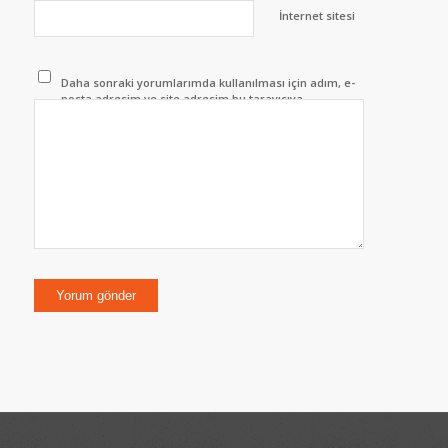
İnternet sitesi
Daha sonraki yorumlarımda kullanılması için adım, e-
posta adresim ve site adresim bu tarayıcıya
kaydedilsin.