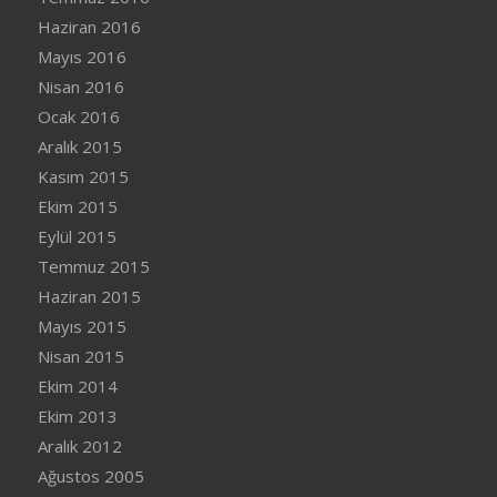
Haziran 2016
Mayıs 2016
Nisan 2016
Ocak 2016
Aralık 2015
Kasım 2015
Ekim 2015
Eylül 2015
Temmuz 2015
Haziran 2015
Mayıs 2015
Nisan 2015
Ekim 2014
Ekim 2013
Aralık 2012
Ağustos 2005