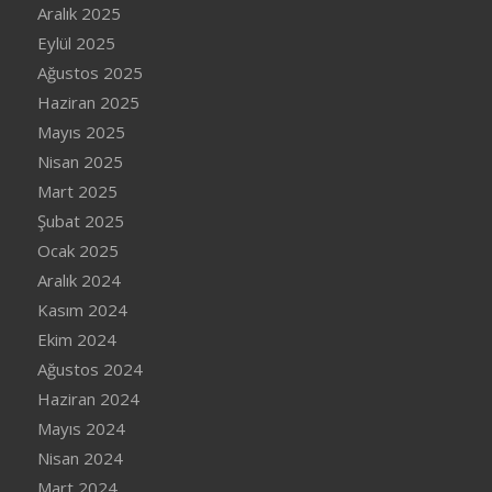
Aralık 2025
Eylül 2025
Ağustos 2025
Haziran 2025
Mayıs 2025
Nisan 2025
Mart 2025
Şubat 2025
Ocak 2025
Aralık 2024
Kasım 2024
Ekim 2024
Ağustos 2024
Haziran 2024
Mayıs 2024
Nisan 2024
Mart 2024