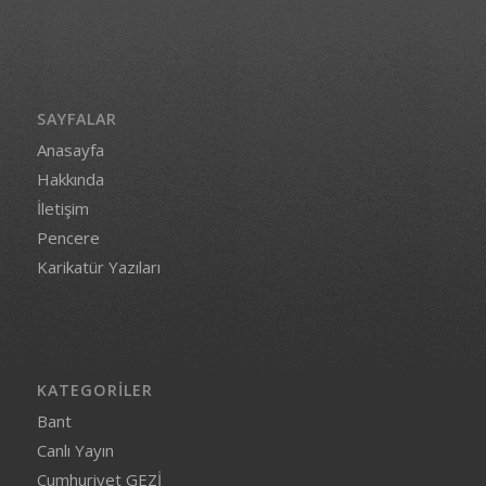
SAYFALAR
Anasayfa
Hakkında
İletişim
Pencere
Karikatür Yazıları
KATEGORILER
Bant
Canlı Yayın
Cumhuriyet GEZİ