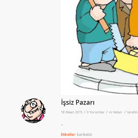
İşsiz Pazarı
/
/
/
18 Nisan 2015
0 Yorumlar
in
Vatan
tarafı
–
Etiketler:
karikatür