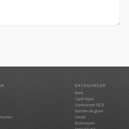
AR
KATEGORILER
Bant
Canlı Yayın
Cumhuriyet GEZİ
Dünden Bugüne
Yazıları
Genel
İlüstrasyon