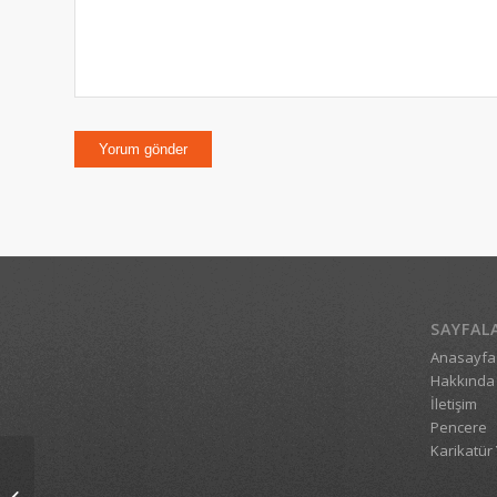
SAYFAL
Anasayfa
Hakkında
İletişim
Pencere
Karikatür 
Erkek olursa