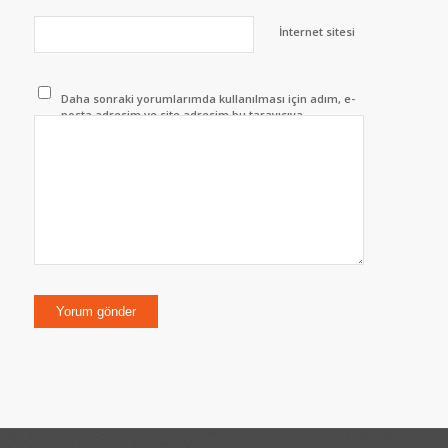
İnternet sitesi
Daha sonraki yorumlarımda kullanılması için adım, e-
posta adresim ve site adresim bu tarayıcıya
kaydedilsin.