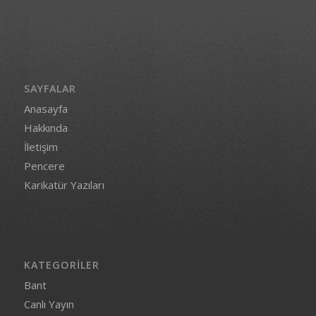
SAYFALAR
Anasayfa
Hakkında
İletişim
Pencere
Karikatür Yazıları
KATEGORILER
Bant
Canlı Yayın