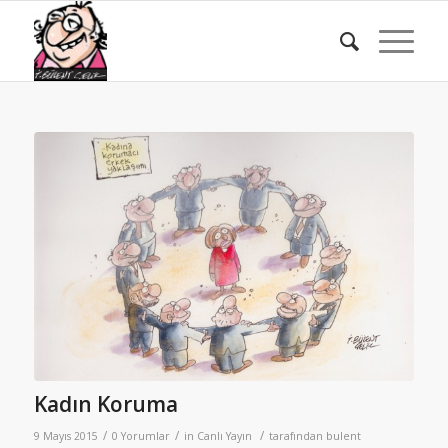
Kadın Koruma
/
/
/
9 Mayıs 2015
0 Yorumlar
in
Canlı Yayın
tarafından
bulent