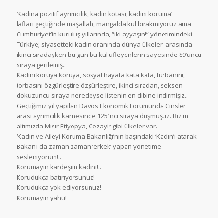
‘Kadına pozitif ayrımcılık, kadın kotası, kadını koruma’
lafları geçtiğinde maşallah, mangalda kül bırakmıyoruz ama
Cumhuriyet’in kuruluş yıllarında, “iki ayyaşın!” yönetimindeki
Türkiye; siyasetteki kadın oranında dünya ülkeleri arasında
ikinci sıradayken bu gün bu kül üfleyenlerin sayesinde 89’uncu
sıraya gerilemiş..
Kadını koruya koruya, sosyal hayata kata kata, türbanını,
torbasını özgürleştire özgürleştire, ikinci sıradan, seksen
dokuzuncu sıraya neredeyse listenin en dibine indirmişiz..
Geçtiğimiz yıl yapılan Davos Ekonomik Forumunda Cinsler
arası ayrımcılık karnesinde 125’inci sıraya düşmüşüz. Bizim
altımızda Mısır Etiyopya, Cezayir gibi ülkeler var.
‘Kadın ve Aileyi Koruma Bakanlığı’nın başındaki ‘Kadın’ı atarak
Bakan’ı da zaman zaman ‘erkek’ yapan yönetime
sesleniyorum!..
Korumayın kardeşim kadını!..
Korudukça batırıyorsunuz!
Korudukça yok ediyorsunuz!
Korumayın yahu!