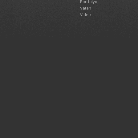
Portfolyo
Vatan
Video