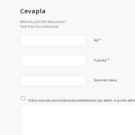
Cevapla
Want to join the discussion?
Feel free to contribute!
*
Ad
*
E-posta
İnternet sitesi
Daha sonraki yorumlarımda kullanılması için adım, e-posta adres