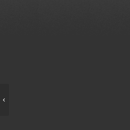
Tekerlek dönmüyor..