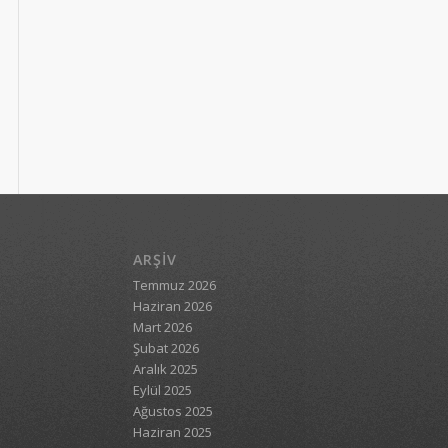
ARŞIV
Temmuz 2026
Haziran 2026
Mart 2026
Şubat 2026
Aralık 2025
Eylül 2025
Ağustos 2025
Haziran 2025