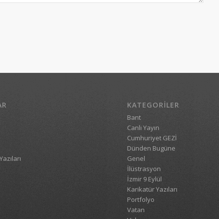
AR
KATEGORILER
Bant
Canlı Yayın
Cumhuriyet GEZİ
Dünden Bugüne
Yazıları
Genel
İlüstrasyon
İzmir 9 Eylül
Karikatür Yazıları
Portfolyo
Vatan