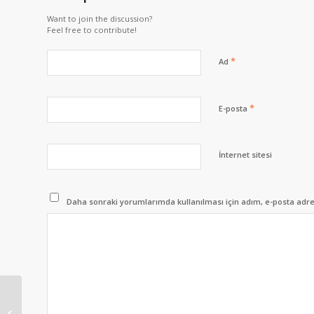
Want to join the discussion?
Feel free to contribute!
*
Ad
*
E-posta
İnternet sitesi
Daha sonraki yorumlarımda kullanılması için adım, e-posta adres
Köşeyazarlarının