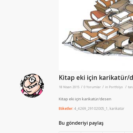
Kitap eki için karikatür/
/
/
/
18 Nisan 2015
0 Yorumlar
in
Portfolyo
ta
Kitap eki için karikatür/desen
Etiketler:
4_4269_29102005_1
,
karikatür
Bu gönderiyi paylaş