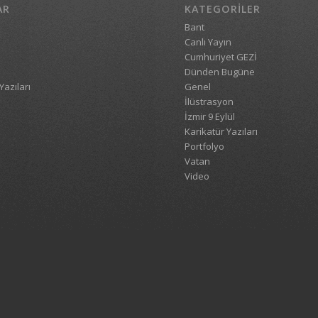
AR
KATEGORILER
Bant
Canlı Yayın
Cumhuriyet GEZİ
Dünden Bugüne
Yazıları
Genel
İlüstrasyon
İzmir 9 Eylül
Karikatür Yazıları
Portfolyo
Vatan
Video