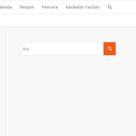
kkında
İletişim
Pencere
Karikatür Yazıları