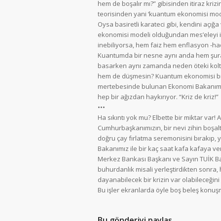
hem de boşalır mı?” gibisinden itiraz krizi
teorisinden yani ‘kuantum ekonomisi mod
Oysa basiretli karateci gibi, kendini aç
ekonomisi modeli olduğundan mes’eleyi iyi
inebiliyorsa, hem faiz hem enflasyon -ha
Kuantumda bir nesne aynı anda hem şurad
basarken aynı zamanda neden öteki kolt
hem de düşmesin? Kuantum ekonomisi bil
mertebesinde bulunan Ekonomi Bakanımız 
hep bir ağızdan haykırıyor. “Kriz de kriz!”
•••
Ha sıkıntı yok mu? Elbette bir miktar var!
Cumhurbaşkanımızın, bir nevi zihin boşal
doğru çay fırlatma seremonisini bırakıp, 
Bakanımız ile bir kaç saat kafa kafaya ve
Merkez Bankası Başkanı ve Sayın TUİK Ba
buhurdanlık misali yerleştirdikten sonra, 
dayanabilecek bir krizin var olabileceği
Bu işler ekranlarda öyle boş beleş konu
Bu gönderiyi paylaş