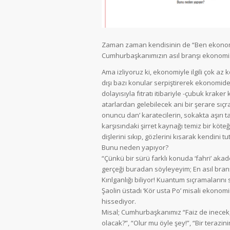
Zaman zaman kendisinin de “Ben ekonomist
Cumhurbaşkanımızın asıl branşı ekonomi
Ama izliyoruz ki, ekonomiyle ilgili çok a
dışı bazı konular serpiştirerek ekonomid
dolayısıyla fıtratı itibariyle -çubuk krake
atarlardan gelebilecek ani bir şerare sıç
onuncu dan’ karatecilerin, sokakta aşırı
karşısındaki şirret kaynağı temiz bir köt
dişlerini sıkıp, gözlerini kısarak kendini tu
Bunu neden yapıyor?
“Çünkü bir sürü farklı konuda ‘fahri’ akade
gerçeği buradan söyleyeyim; En asıl bra
Kırılganlığı biliyor! Kuantum sıçramalarını 
Şaolin üstadı ‘Kör usta Po’ misali ekonomin
hissediyor.
Misal; Cumhurbaşkanımız “Faiz de inecek,
olacak?”, “Olur mu öyle şey!”, “Bir terazi