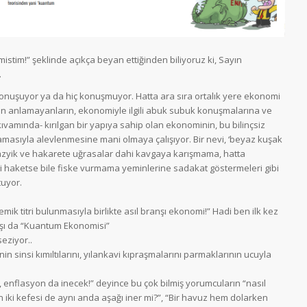
im!” şeklinde açıkça beyan ettiğinden biliyoruz ki, Sayın
.
z konuşuyor ya da hiç konuşmuyor. Hatta ara sıra ortalık yere ekonomi
en anlamayanların, ekonomiyle ilgili abuk subuk konuşmalarına ve
r kıvamında- kırılgan bir yapıya sahip olan ekonominin, bu bilinçsiz
ramasıyla alevlenmesine mani olmaya çalışıyor. Bir nevi, ‘beyaz kuşak
 tazyik ve hakarete uğrasalar dahi kavgaya karışmama, hatta
eği haketse bile fiske vurmama yeminlerine sadakat göstermeleri gibi
tuyor.
mik titri bulunmasıyla birlikte asıl branşı ekonomi!” Hadi ben ilk kez
nşı da “Kuantum Ekonomisi”
seziyor..
in sinsi kımıltılarını, yılankavi kıpraşmalarını parmaklarının ucuyla
 enflasyon da inecek!” deyince bu çok bilmiş yorumcuların “nasıl
nin iki kefesi de aynı anda aşağı iner mi?”, “Bir havuz hem dolarken