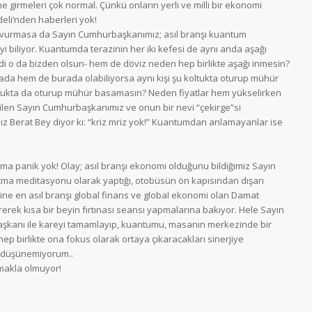
ne girmeleri çok normal. Çünkü onların yerli ve milli bir ekonomi
eli’nden haberleri yok!
ığa vurmasa da Sayın Cumhurbaşkanımız; asıl branşı kuantum
 biliyor. Kuantumda terazinin her iki kefesi de aynı anda aşağı
di o da bizden olsun- hem de döviz neden hep birlikte aşağı inmesin?
a hem de burada olabiliyorsa aynı kişi şu koltukta oturup mühür
ukta da oturup mühür basamasın? Neden fiyatlar hem yükselirken
en Sayın Cumhurbaşkanımız ve onun bir nevi “çekirge”si
Berat Bey diyor ki: “kriz mriz yok!” Kuantumdan anlamayanlar ise
 Ama panik yok! Olay; asıl branşı ekonomi olduğunu bildiğimiz Sayın
tma meditasyonu olarak yaptığı, otobüsün ön kapısından dışarı
yine en asıl branşı global finans ve global ekonomi olan Damat
rerek kısa bir beyin fırtınası seansı yapmalarına bakıyor. Hele Sayın
şkanı ile kareyi tamamlayıp, kuantumu, masanın merkezinde bir
hep birlikte ona fokus olarak ortaya çıkaracakları sinerjiye
ni düşünemiyorum..
şmakla olmuyor!