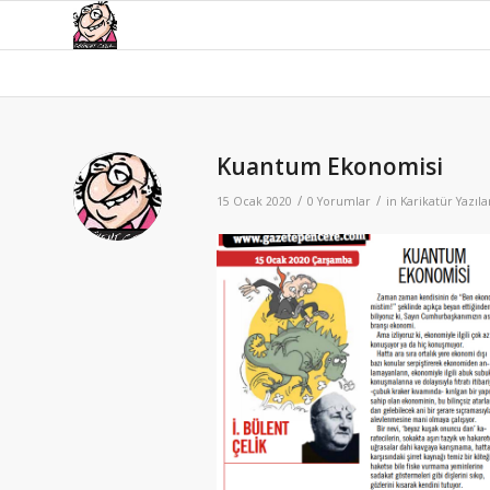
Kuantum Ekonomisi
/
/
15 Ocak 2020
0 Yorumlar
in
Karikatür Yazıla