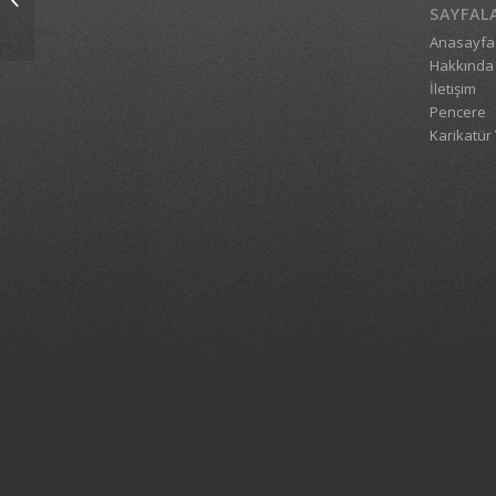
4 Euro
SAYFAL
Anasayfa
Hakkında
İletişim
Pencere
Karikatür 